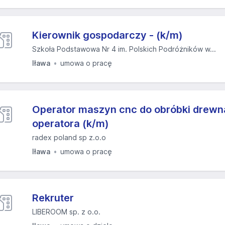
Kierownik gospodarczy - (k/m)
Szkoła Podstawowa Nr 4 im. Polskich Podróżników w...
Iława
umowa o pracę
Operator maszyn cnc do obróbki drew
operatora (k/m)
radex poland sp z.o.o
Iława
umowa o pracę
Rekruter
LIBEROOM sp. z o.o.