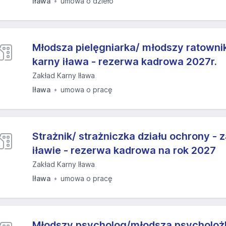
Iława
umowa o dzieło
Młodsza pielęgniarka/ młodszy ratownik
karny iława - rezerwa kadrowa 2027r.
Zakład Karny Iława
Iława
umowa o pracę
Strażnik/ strażniczka działu ochrony - 
iławie - rezerwa kadrowa na rok 2027
Zakład Karny Iława
Iława
umowa o pracę
Młodszy psycholog/młodsza psycholożk