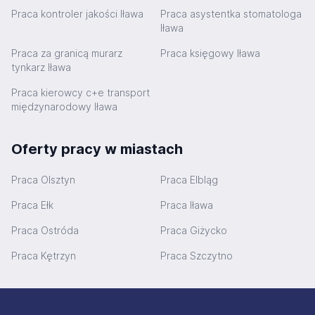
Praca kontroler jakości Iława
Praca asystentka stomatologa
Iława
Praca za granicą murarz
Praca księgowy Iława
tynkarz Iława
Praca kierowcy c+e transport
międzynarodowy Iława
Oferty pracy w miastach
Praca Olsztyn
Praca Elbląg
Praca Ełk
Praca Iława
Praca Ostróda
Praca Giżycko
Praca Kętrzyn
Praca Szczytno
Stopka