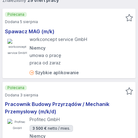
Znaleźliśmy
29 ofert pracy
Polecana
Dodana 5 sierpnia
Spawacz MAG (m/k)
workconcept service GmbH
Niemcy
umowa o pracę
praca od zaraz
Szybkie aplikowanie
Polecana
Dodana 3 sierpnia
Pracownik Budowy Przyrządów / Mechanik
Przemysłowy (m/k/d)
Profitec GmbH
3 500 €
netto / mies.
Niemcy