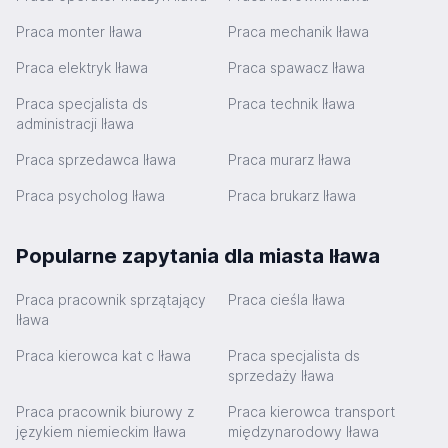
Praca monter Iława
Praca mechanik Iława
Praca elektryk Iława
Praca spawacz Iława
Praca specjalista ds
Praca technik Iława
administracji Iława
Praca sprzedawca Iława
Praca murarz Iława
Praca psycholog Iława
Praca brukarz Iława
Popularne zapytania dla miasta Iława
Praca pracownik sprzątający
Praca cieśla Iława
Iława
Praca kierowca kat c Iława
Praca specjalista ds
sprzedaży Iława
Praca pracownik biurowy z
Praca kierowca transport
językiem niemieckim Iława
międzynarodowy Iława