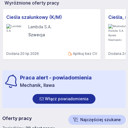
Wyróżnione oferty pracy
Cieśla szalunkowy (K/M)
Lambda S.A.
Szwecja
Dodana
20 lip 2026
Aplikuj bez CV
Dodana
24 
Praca alert - powiadomienia
Mechanik, Iława
Włącz powiadomienia
Oferty pracy
Najczęściej szukane