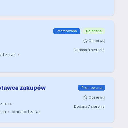
Promowana
Polecana
Obserwuj
Dodana 8 sierpnia
od zaraz
ostawca zakupów
Promowana
Obserwuj
z o. o.
Dodana 7 sierpnia
alna
praca od zaraz