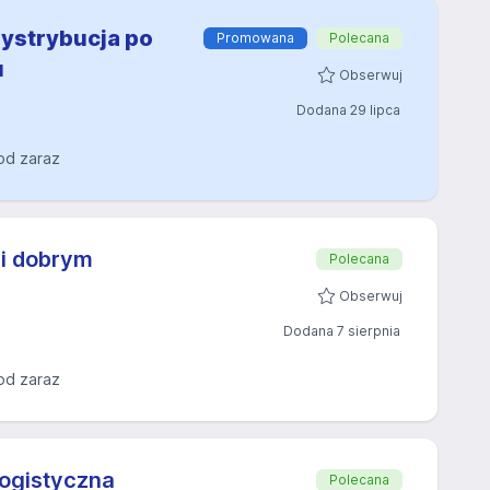
dystrybucja po
Promowana
Polecana
u
Obserwuj
Dodana 29 lipca
od zaraz
 i dobrym
Polecana
Obserwuj
Dodana 7 sierpnia
od zaraz
logistyczna
Polecana