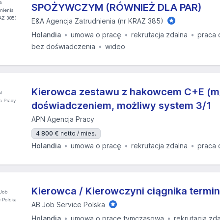
SPOŻYWCZYM (RÓWNIEŻ DLA PAR)
E&A Agencja Zatrudnienia (nr KRAZ 385)
Holandia
umowa o pracę
rekrutacja zdalna
praca 
bez doświadczenia
wideo
Kierowca zestawu z hakowcem C+E (m/k
doświadczeniem, możliwy system 3/1
APN Agencja Pracy
4 800 €
netto / mies.
Holandia
umowa o pracę
rekrutacja zdalna
praca 
Kierowca / Kierowczyni ciągnika termi
AB Job Service Polska
Holandia
umowa o pracę tymczasową
rekrutacja zd