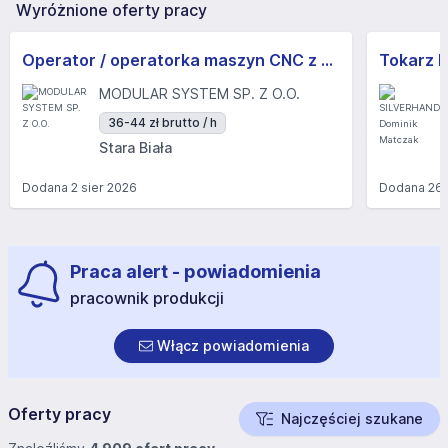
Wyróżnione oferty pracy
Operator / operatorka maszyn CNC z obsługą suwnic
MODULAR SYSTEM SP. Z O.O.
36-44 zł brutto / h
Stara Biała
Dodana
2 sier 2026
Dodana
26 
Praca alert - powiadomienia
pracownik produkcji
Włącz powiadomienia
Oferty pracy
Najczęściej szukane