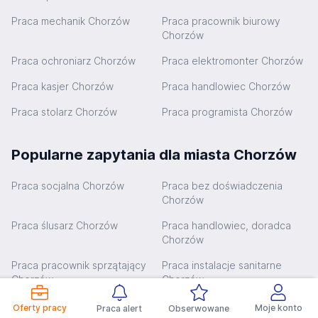
Praca mechanik Chorzów
Praca pracownik biurowy
Chorzów
Praca ochroniarz Chorzów
Praca elektromonter Chorzów
Praca kasjer Chorzów
Praca handlowiec Chorzów
Praca stolarz Chorzów
Praca programista Chorzów
Popularne zapytania dla miasta Chorzów
Praca socjalna Chorzów
Praca bez doświadczenia
Chorzów
Praca ślusarz Chorzów
Praca handlowiec, doradca
Chorzów
Praca pracownik sprzątający
Praca instalacje sanitarne
Chorzów
Chorzów
Praca księgowy Chorzów
Praca kierowcy c+e transport
Oferty pracy
Moje konto
Praca alert
Obserwowane