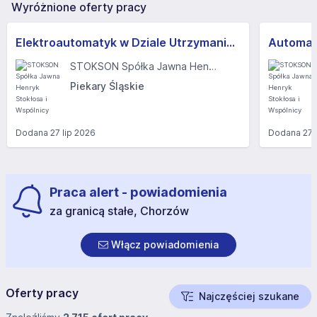
Wyróżnione oferty pracy
Elektroautomatyk w Dziale Utrzymania Ruchu (k/m)
Automat
STOKSON Spółka Jawna Henryk Stokłosa i Wspólnicy
Piekary Śląskie
Dodana
27 lip 2026
Dodana
27 
Praca alert - powiadomienia
za granicą stałe, Chorzów
Włącz powiadomienia
Oferty pracy
Najczęściej szukane