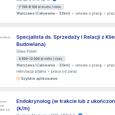
7 150-8 100 zł
brutto / mies.
Warszawa (Całowanie - 33km)
umowa o pracę
prac
Specjalista ds. Sprzedaży i Relacji z Kl
Budowlana)
Glass Polish
5 000-12 000 zł
netto / mies.
Warszawa (Całowanie - 33km)
umowa o pracę
pra
rekrutacja zdalna
praca od zaraz
Szybkie aplikowanie
Endokrynolog (w trakcie lub z ukończon
(k/m)