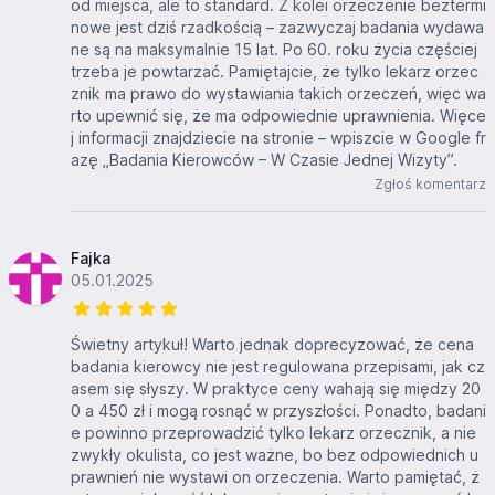
od miejsca, ale to standard. Z kolei orzeczenie beztermi
nowe jest dziś rzadkością – zazwyczaj badania wydawa
ne są na maksymalnie 15 lat. Po 60. roku życia częściej
trzeba je powtarzać. Pamiętajcie, że tylko lekarz orzec
znik ma prawo do wystawiania takich orzeczeń, więc wa
rto upewnić się, że ma odpowiednie uprawnienia. Więce
j informacji znajdziecie na stronie – wpiszcie w Google fr
azę „Badania Kierowców – W Czasie Jednej Wizyty”.
Zgłoś komentarz
Fajka
05.01.2025
Świetny artykuł! Warto jednak doprecyzować, że cena
badania kierowcy nie jest regulowana przepisami, jak cz
asem się słyszy. W praktyce ceny wahają się między 20
0 a 450 zł i mogą rosnąć w przyszłości. Ponadto, badani
e powinno przeprowadzić tylko lekarz orzecznik, a nie
zwykły okulista, co jest ważne, bo bez odpowiednich u
prawnień nie wystawi on orzeczenia. Warto pamiętać, ż