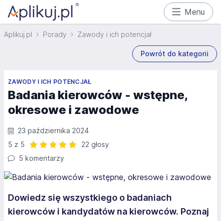
Menu
Aplikuj.pl
Porady
Zawody i ich potencjał
Powrót do kategorii
ZAWODY I ICH POTENCJAŁ
Badania kierowców - wstępne,
okresowe i zawodowe
23 października 2024
5 z 5
22 głosy
Ocena: 5 z 5 | 22 głosy
5 komentarzy
Dowiedz się wszystkiego o badaniach
kierowców i kandydatów na kierowców. Poznaj