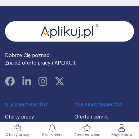
Stopka
Dobrze Cię poznać!
Znajdź ofertę pracy i APLIKUJ.
Facebook
Linked In
Instagram
Instagram
DLA KANDYDATÓW
DLA PRACODAWCÓW
Oferty pracy
Oferta i cennik
Pracodawcy
Profil Pracodawcy 360°
Oferty pracy
Moje konto
Praca alert
Obserwowane