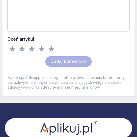
Oceń artykuł
Dodaj komentarz
Redakcja Aplikuj.pl zastrzega sobie prawo usuwania komentarzy
obraźliwych dla innych osób lub zawierających wulgarne słowa,
adresy www oraz adesy e-mail i numery telefonów.
Stopka