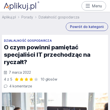
Menu
Aplikuj.pl
Porady
Działalność gospodarcza
Powrót do kategorii
DZIAŁALNOŚĆ GOSPODARCZA
O czym powinni pamiętać
specjaliści IT przechodząc na
ryczałt?
7 marca 2022
4 z 5
10 głosów
Ocena: 4 z 5 | 10 głosów
4 komentarze