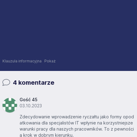
Klauzula informacyjna
Pokaż
4 komentarze
Gość 45
03.10.2023
Zdecydowanie wprowadzenie ryczałtu jako formy opod
atkowania dla specjalistów IT wpłynie na korzystniejsze
warunki pracy dla naszych pracowników. To z pewności
ą krok w dobrym kierunku.