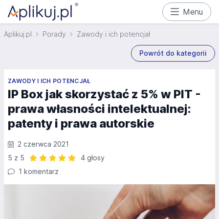
Menu
Aplikuj.pl
Porady
Zawody i ich potencjał
Powrót do kategorii
ZAWODY I ICH POTENCJAŁ
IP Box jak skorzystać z 5% w PIT -
prawa własności intelektualnej:
patenty i prawa autorskie
2 czerwca 2021
5 z 5
4 głosy
Ocena: 5 z 5 | 4 głosy
1 komentarz