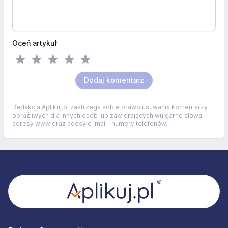
Oceń artykuł
Dodaj komentarz
Redakcja Aplikuj.pl zastrzega sobie prawo usuwania komentarzy
obraźliwych dla innych osób lub zawierających wulgarne słowa,
adresy www oraz adesy e-mail i numery telefonów.
Stopka