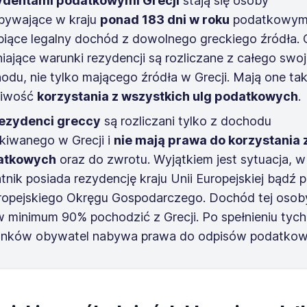
ydentami podatkowymi Grecji
stają się osoby
bywające w kraju
ponad 183 dni w roku
podatkowym
piące legalny dochód z dowolnego greckiego źródła.
niające warunki rezydencji są rozliczane z całego swo
odu, nie tylko mającego źródła w Grecji. Mają one ta
liwość
korzystania z wszystkich ulg podatkowych
.
ezydenci greccy
są rozliczani tylko z dochodu
kiwanego w Grecji i
nie mają prawa do korzystania z
atkowych
oraz do zwrotu. Wyjątkiem jest sytuacja, w 
tnik posiada rezydencję kraju Unii Europejskiej bądź
ropejskiego Okręgu Gospodarczego. Dochód tej osob
w minimum 90% pochodzić z Grecji. Po spełnieniu tyc
nków obywatel nabywa prawa do odpisów podatkow