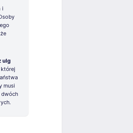
 i
 Osoby
jego
kże
 ulg
której
 państwa
y musi
h dwóch
ych.