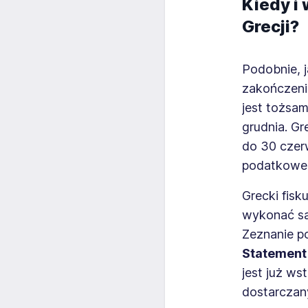
Kiedy i
Grecji?
Podobnie, j
zakończeni
jest tożsa
grudnia. G
do 30 czer
podatkowe
Grecki fisk
wykonać sa
Zeznanie p
Statement
jest już w
dostarczan