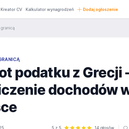
Kreator CV
Kalkulator wynagrodzeń
Dodaj ogłoszenie
 granicą
GRANICĄ
t podatku z Grecji 
liczenie dochodów 
sce
25
5 z 5
14 głosów