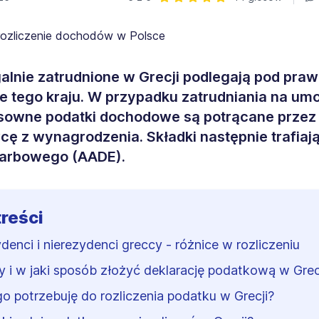
Ocena: 5 z 5 | 14 głosów
alnie zatrudnione w Grecji podlegają pod pra
 tego kraju. W przypadku zatrudniania na um
sowne podatki dochodowe są potrącane przez
ę z wynagrodzenia. Składki następnie trafiają
karbowego (AADE).
treści
denci i nierezydenci greccy - różnice w rozliczeniu
y i w jaki sposób złożyć deklarację podatkową w Grec
o potrzebuję do rozliczenia podatku w Grecji?