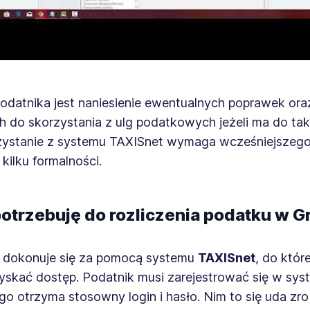
datnika jest naniesienie ewentualnych poprawek oraz
h do skorzystania z ulg podatkowych jeżeli ma do t
zystanie z systemu TAXISnet wymaga wcześniejszeg
 kilku formalności.
otrzebuję do rozliczenia podatku w Gr
a dokonuje się za pomocą systemu
TAXISnet
, do któr
yskać dostęp. Podatnik musi zarejestrować się w sys
o otrzyma stosowny login i hasło. Nim to się uda zro