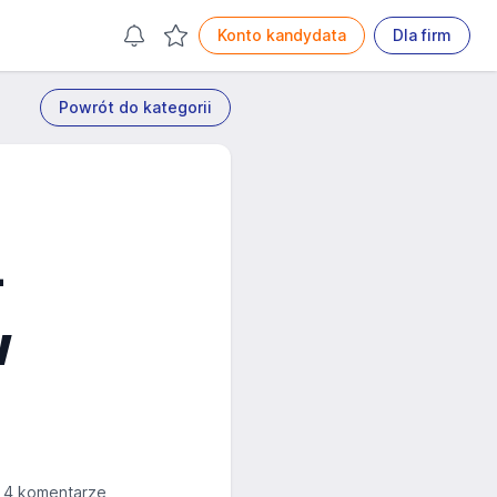
Konto kandydata
Dla firm
Powrót do kategorii
-
w
4 komentarze