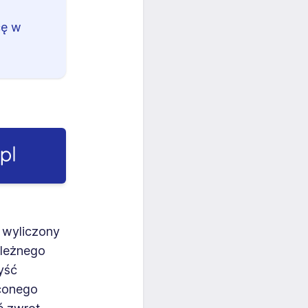
cę w
 wyliczony
ależnego
yść
aconego