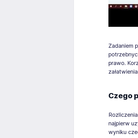
Zadaniem po
potrzebnyc
prawo. Kor
załatwienia
Czego p
Rozliczeni
najpierw uz
wyniku czeg