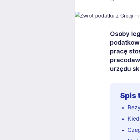
Osoby leg
podatkowe
pracę sto
pracodawc
urzędu s
Spis 
Rezy
Kied
Czeg