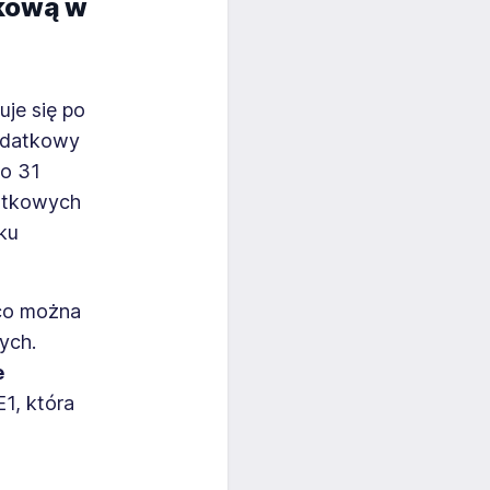
tkową w
uje się po
odatkowy
do 31
datkowych
ku
 co można
ych.
e
E1, która