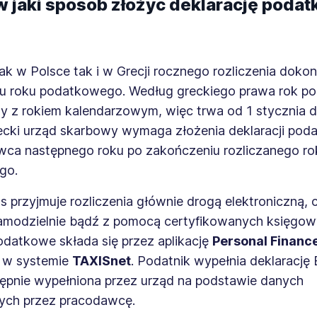
 w jaki sposób złożyć deklarację poda
ak w Polsce tak i w Grecji rocznego rozliczenia dokon
u roku podatkowego. Według greckiego prawa rok p
my z rokiem kalendarzowym, więc trwa od 1 stycznia 
recki urząd skarbowy wymaga złożenia deklaracji po
wca następnego roku po zakończeniu rozliczanego ro
go.
us przyjmuje rozliczenia głównie drogą elektroniczną,
modzielnie bądź z pomocą certyfikowanych księgow
odatkowe składa się przez aplikację
Personal Financ
w systemie
TAXISnet
. Podatnik wypełnia deklarację 
stępnie wypełniona przez urząd na podstawie danych
ych przez pracodawcę.