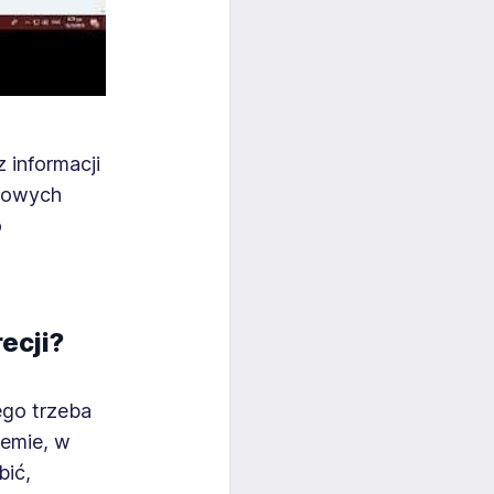
 informacji
akowych
o
ecji?
ego trzeba
temie, w
bić,