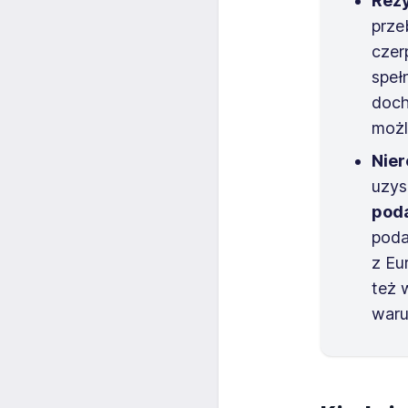
Rez
prze
czer
speł
doch
moż
Nier
uzys
pod
poda
z Eu
też 
waru