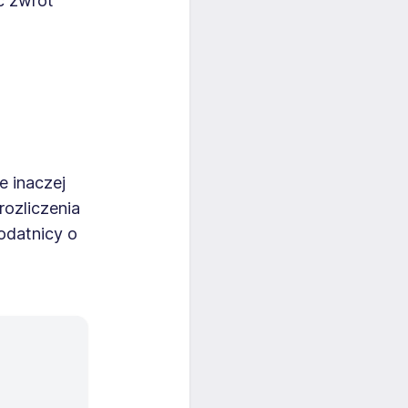
ć zwrot
e inaczej
rozliczenia
odatnicy o