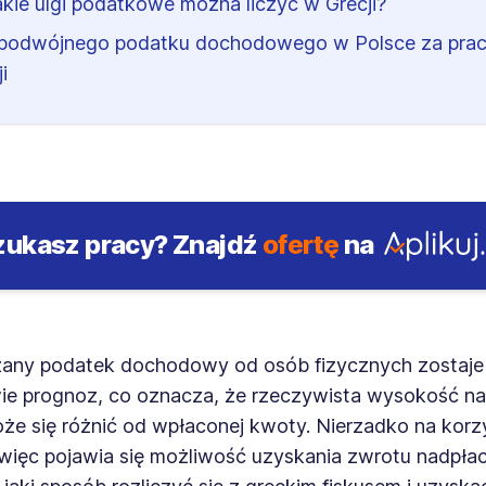
akie ulgi podatkowe można liczyć w Grecji?
podwójnego podatku dochodowego w Polsce za pra
i
zukasz pracy?
Znajdź
ofertę
na
ny podatek dochodowy od osób fizycznych zostaje
ie prognoz, co oznacza, że rzeczywista wysokość n
że się różnić od wpłaconej kwoty. Nierzadko na korz
 więc pojawia się możliwość uzyskania zwrotu nadpł