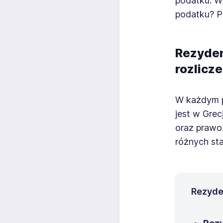
podatku. W 
podatku? P
Rezyden
rozlicze
W każdym p
jest w Grec
oraz prawo
różnych sta
Rezyde