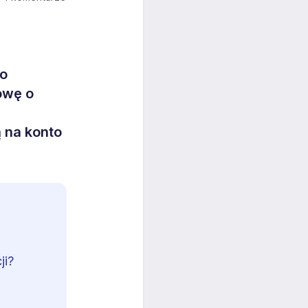
wo
owę o
 na konto
ji?