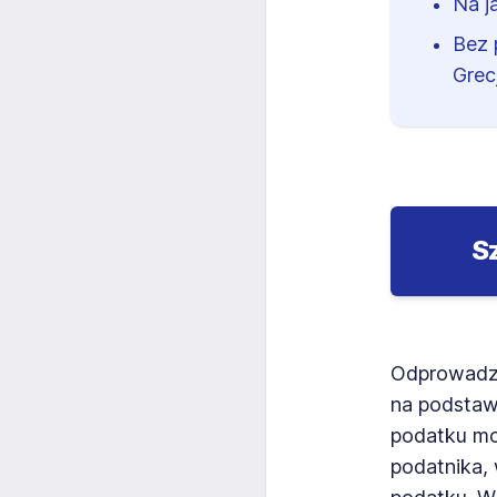
Na j
Bez 
Grecj
S
Odprowadza
na podstaw
podatku mo
podatnika,