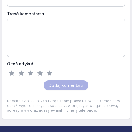
Treść komentarza
Oceń artykuł
Dodaj komentarz
Redakcja Aplikuj.pl zastrzega sobie prawo usuwania komentarzy
obraźliwych dla innych osób lub zawierających wulgarne słowa,
adresy www oraz adesy e-mail i numery telefonów.
Stopka