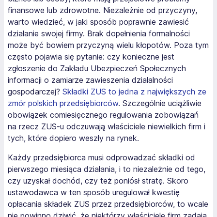
finansowe lub zdrowotne. Niezależnie od przyczyny,
warto wiedzieć, w jaki sposób poprawnie zawiesić
działanie swojej firmy. Brak dopełnienia formalności
może być bowiem przyczyną wielu kłopotów. Poza tym
często pojawia się pytanie: czy konieczne jest
zgłoszenie do Zakładu Ubezpieczeń Społecznych
informacji o zamiarze zawieszenia działalności
gospodarczej?
Składki ZUS to jedna z największych ze
zmór polskich przedsiębiorców
. Szczególnie uciążliwie
obowiązek comiesięcznego regulowania zobowiązań
na rzecz ZUS-u odczuwają właściciele niewielkich firm i
tych, które dopiero weszły na rynek.
Każdy przedsiębiorca musi odprowadzać składki od
pierwszego miesiąca działania, i to niezależnie od tego,
czy uzyskał dochód, czy też poniósł stratę. Skoro
ustawodawca w ten sposób uregulował kwestię
opłacania składek ZUS przez przedsiębiorców, to wcale
nie powinno dziwić, że niektórzy właściciele firm zadają