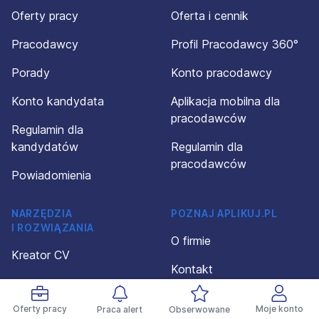
Oferty pracy
Oferta i cennik
Pracodawcy
Profil Pracodawcy 360°
Porady
Konto pracodawcy
Konto kandydata
Aplikacja mobilna dla
pracodawców
Regulamin dla
kandydatów
Regulamin dla
pracodawców
Powiadomienia
NARZĘDZIA
POZNAJ APLIKUJ.PL
I ROZWIĄZANIA
O firmie
Kreator CV
Kontakt
Wzory CV
Polityka prywatności
Oferty pracy
Moje konto
Praca alert
Obserwowane
Wzory dokumentów