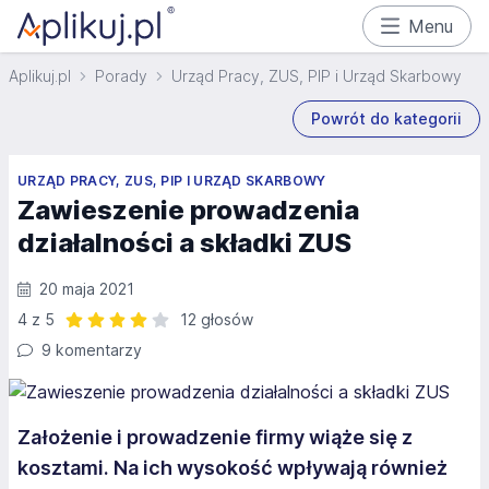
Menu
Aplikuj.pl
Porady
Urząd Pracy, ZUS, PIP i Urząd Skarbowy
Powrót do kategorii
URZĄD PRACY, ZUS, PIP I URZĄD SKARBOWY
Zawieszenie prowadzenia
działalności a składki ZUS
20 maja 2021
4 z 5
12 głosów
Ocena: 4 z 5 | 12 głosów
9 komentarzy
Założenie i prowadzenie firmy wiąże się z
kosztami. Na ich wysokość wpływają również