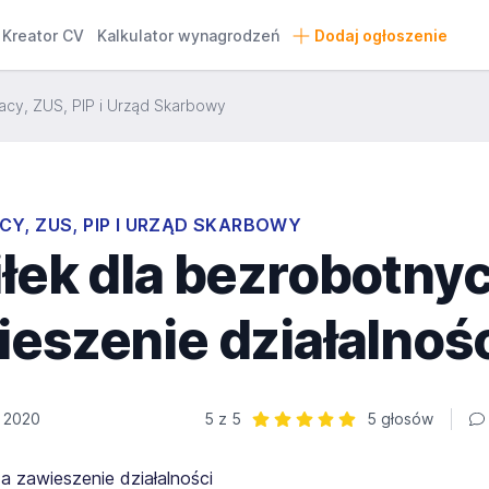
Kreator CV
Kalkulator wynagrodzeń
Dodaj ogłoszenie
acy, ZUS, PIP i Urząd Skarbowy
CY, ZUS, PIP I URZĄD SKARBOWY
łek dla bezrobotnyc
eszenie działalnoś
a 2020
5 z 5
5 głosów
Ocena: 5 z 5 | 5 głosów