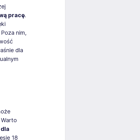
zej
wą pracę
.
ęki
 Poza nim,
iwość
aśnie dla
tualnym
może
. Warto
 dla
esie 18