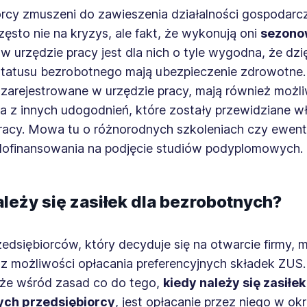
orcy zmuszeni do zawieszenia działalności gospodarc
ęsto nie na kryzys, ale fakt, że wykonują oni
sezono
 w urzędzie pracy jest dla nich o tyle wygodna, że dzi
statusu bezrobotnego mają ubezpieczenie zdrowotne.
 zarejestrowane w urzędzie pracy, mają również możl
a z innych udogodnień, które zostały przewidziane wł
racy. Mowa tu o różnorodnych szkoleniach czy ewen
dofinansowania na podjęcie studiów podyplomowych.
leży się zasiłek dla bezrobotnych?
edsiębiorców, który decyduje się na otwarcie firmy, 
 z możliwości opłacania preferencyjnych składek ZUS
że wśród zasad co do tego,
kiedy należy się zasiłek
ych przedsiębiorcy
, jest opłacanie przez niego w okr