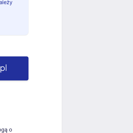
ależy
ogą o