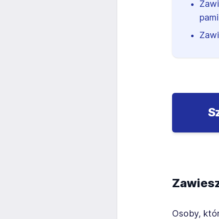
Zawi
pami
Zawi
S
Zawiesz
Osoby, któ