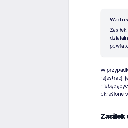
Warto 
Zasiłek
działal
powiat
W przypadk
rejestracji
niebędących
określone 
Zasiłek