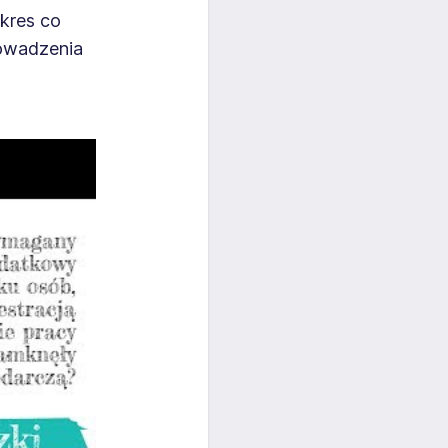
okres co
rowadzenia