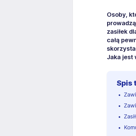
Osoby, kt
prowadzą 
zasiłek d
całą pewn
skorzysta
Jaka jest
Spis 
Zawi
Zawi
Zasi
Komu