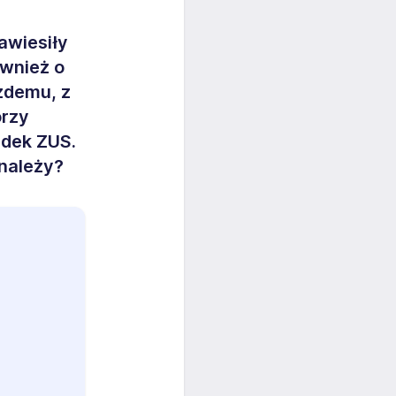
awiesiły
ównież o
ażdemu, z
órzy
adek ZUS.
 należy?