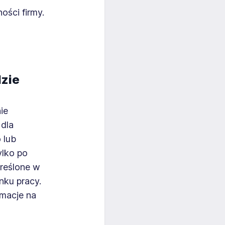
ości firmy.
dzie
ie
 dla
 lub
ylko po
kreślone w
ynku pracy.
macje na