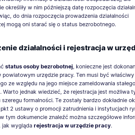
e określiły w nim późniejszą datę rozpoczęcia działaln
iąc, do dnia rozpoczęcia prowadzenia działalności
ej mogą oni starać się o status bezrobotnego.
nie działalności i rejestracja w urzę
ać
status osoby bezrobotnej
, konieczne jest dokonan
 w powiatowym urzędzie pracy. Ten musi być właściwy
go ze względu na jego miejsce zameldowania stałego
Warto jednak wiedzieć, że rejestracja jest możliwa t
 szeregu formalności. Te zostały bardzo dokładnie o
 1 pkt 2 ustawy o promocji zatrudnienia i instytucjach r
 w tym dokumencie znaleźć można szczegółowe infor
, jak wygląda
rejestracja w urzędzie pracy
.