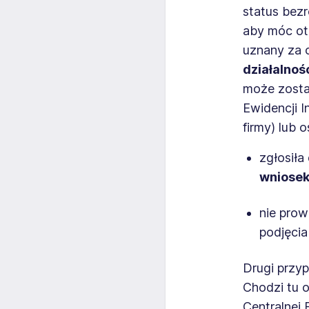
status bezr
aby móc otr
uznany za 
działalnoś
może zostać
Ewidencji I
firmy) lub 
zgłosiła
wniosek
nie prow
podjęcia
Drugi przy
Chodzi tu o
Centralnej 