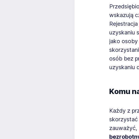
Przedsiębi
wskazują cz
Rejestracja
uzyskaniu 
jako osoby
skorzystani
osób bez p
uzyskaniu 
Komu na
Każdy z prz
skorzystać
zauważyć, 
bezrobotn