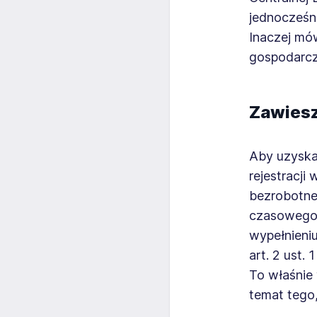
jednocześni
Inaczej mów
gospodarcz
Zawiesze
Aby uzysk
rejestracji
bezrobotne
czasowego. 
wypełnieniu
art. 2 ust.
To właśnie
temat tego