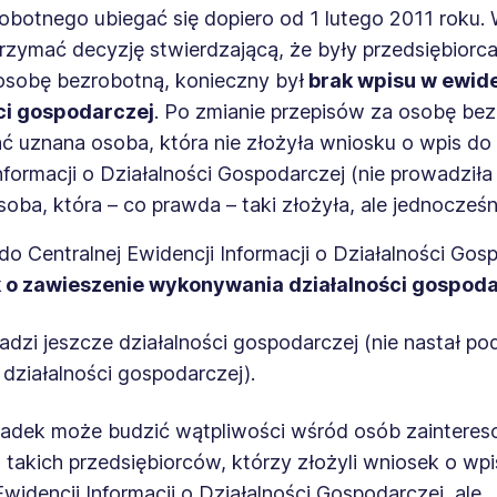
obotnego ubiegać się dopiero od 1 lutego 2011 roku. 
zymać decyzję stwierdzającą, że były przedsiębiorca
osobę bezrobotną, konieczny był
brak wpisu w ewide
ci gospodarczej
. Po zmianie przepisów za osobę be
 uznana osoba, która nie złożyła wniosku o wpis do 
nformacji o Działalności Gospodarczej (nie prowadziła
osoba, która – co prawda – taki złożyła, ale jednocześn
 do Centralnej Ewidencji Informacji o Działalności Gos
 o zawieszenie wykonywania działalności gospoda
adzi jeszcze działalności gospodarczej (nie nastał po
 działalności gospodarczej).
padek może budzić wątpliwości wśród osób zaintere
 takich przedsiębiorców, którzy złożyli wniosek o wpi
Ewidencji Informacji o Działalności Gospodarczej, ale