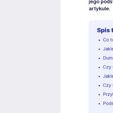
jego pod
artykule.
Spis 
Co t
Jaki
Dump
Czy 
Jaki
Czy 
Przy
Pod