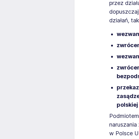
przez dzia
dopuszczają
działań, tak
wezwani
zwrócen
wezwani
zwrócen
bezpod
przekaz
zasądze
polskie
Podmiotem 
naruszania
w Polsce U