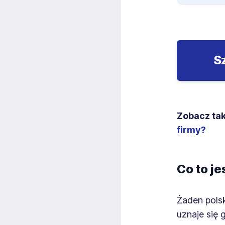
S
Zobacz tak
firmy?
Co to j
Żaden polsk
uznaje się 