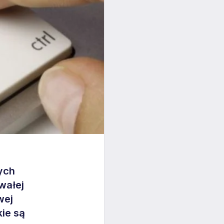
ych
wałej
wej
ie są