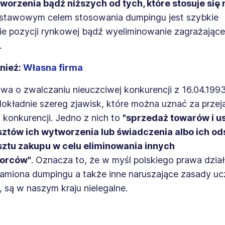
worzenia bądź niższych od tych, które stosuje się
stawowym celem stosowania dumpingu jest szybkie
e pozycji rynkowej bądź wyeliminowanie zagrażającej
.
nież:
Własna firma
wa o zwalczaniu nieuczciwej konkurencji z 16.04.1993 r
dokładnie szereg zjawisk, które można uznać za prze
 konkurencji. Jedno z nich to
"
sprzedaż towarów i u
sztów ich wytworzenia lub świadczenia albo ich o
sztu zakupu w celu eliminowania innych
iorców"
.
Oznacza to, że w myśl polskiego prawa dział
amiona dumpingu a także inne naruszające zasady uc
, są w naszym kraju nielegalne.