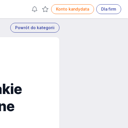
Konto kandydata
Dla firm
Powrót do kategorii
akie
wne