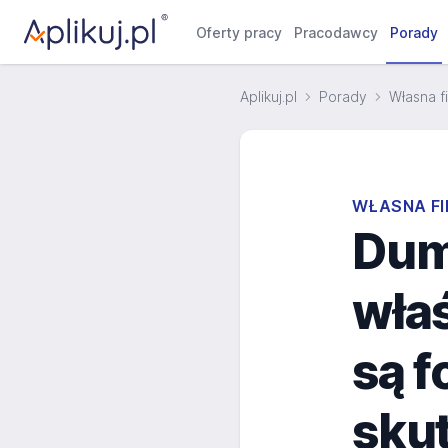
Oferty pracy
Pracodawcy
Porady
Aplikuj.pl
Porady
Własna f
WŁASNA F
Dum
właś
są f
sku