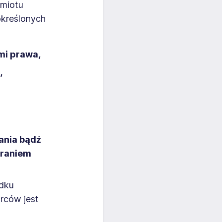
dmiotu
określonych
mi prawa,
,
ania bądź
eraniem
dku
rców jest