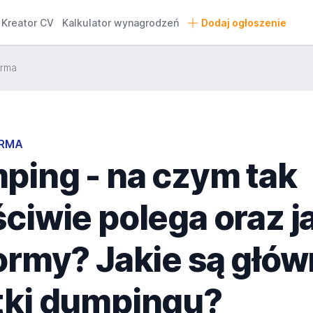
Kreator CV
Kalkulator wynagrodzeń
Dodaj ogłoszenie
irma
IRMA
ping - na czym tak
ciwie polega oraz j
ormy? Jakie są głó
tki dumpingu?