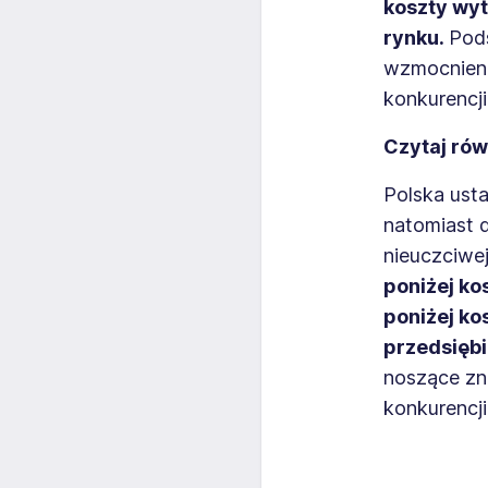
koszty wyt
rynku.
Pod
wzmocnieni
konkurencji
Czytaj rów
Polska usta
natomiast 
nieuczciwej
poniżej ko
poniżej ko
przedsięb
noszące zn
konkurencji