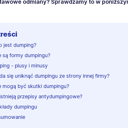
stawowe odmiany? Sprawdzamy to w poniższ
treści
o jest dumping?
e są formy dumpingu?
ing - plusy i minusy
da się uniknąć dumpingu ze strony innej firmy?
e mogą być skutki dumpingu?
istnieją przepisy antydumpingowe?
kłady dumpingu
sumowanie