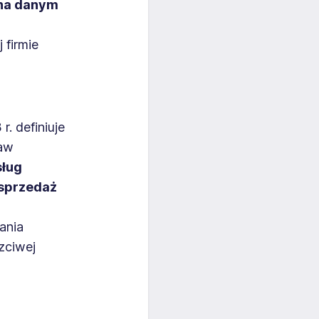
 na danym
 firmie
. definiuje
jaw
sług
dsprzedaż
ania
zciwej