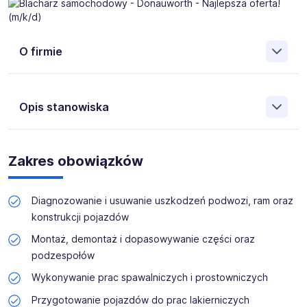
O firmie
German Work
to agencja pracy o unikatowym podejściu
do pracowników i ugruntowanej pozycji na rynku
Opis stanowiska
niemieckim. Skupiamy się na specjalistach. Oferujemy
wzorowe warunki zatrudnienia i pełne wsparcie na każdym
etapie.
German Work
to niemiecka agencja pracy tymczasowej.
Wyróżnia nas unikatowe podejście do pracowników. W
Zakres obowiązków
naszej bazie znajduje się ponad 12.000 klientów, mamy
zatem stały dopływ nowych ofert pracy dla pracowników
technicznych. Dzięki temu jesteśmy w stanie zapewniać
Diagnozowanie i usuwanie uszkodzeń podwozi, ram oraz
ciągłość zatrudnienia - nawet, gdy jeden projekt zbliża się
konstrukcji pojazdów
do końca, przedstawiamy kolejne propozycje, aby
pracownik nie musiał się martwić o pracę.
Montaż, demontaż i dopasowywanie części oraz
podzespołów
Posiadamy także wpis do rejestru podmiotów
Wykonywanie prac spawalniczych i prostowniczych
prowadzących agencje zatrudnienia - nr 27885.
Przygotowanie pojazdów do prac lakierniczych