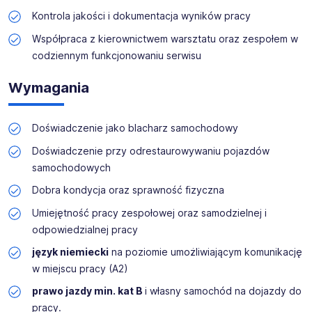
Nasz zespół opiera się na oddziale w
Berlinie
, dzięki
Kontrola jakości i dokumentacja wyników pracy
któremu jesteśmy blisko naszych klientów, a także
oddziale w
Szczecinie
, by być jeszcze bliżej
Współpraca z kierownictwem warsztatu oraz zespołem w
Kandydatów i naszych Pracowników.
codziennym funkcjonowaniu serwisu
Nasze
wieloletnie doświadczenie
umożliwia nam
Wymagania
troskliwy i
trafny dobór klientów
. Przedstawimy
szczegółowo
Twoje nowe miejsce pracy
, będziesz
dysponować
pełną informacją
, by podjąć świadomą
Doświadczenie jako blacharz samochodowy
decyzję o zatrudnieniu w
German Work
, której na pewno
Doświadczenie przy odrestaurowywaniu pojazdów
nie pożałujesz
!
samochodowych
Przedstawiamy
najlepsze oferty pracy na rynku
- bijemy
Dobra kondycja oraz sprawność fizyczna
każdą ofertę konkurencji.
Umiejętność pracy zespołowej oraz samodzielnej i
odpowiedzialnej pracy
Zapraszamy - sprawdź nas!
język niemiecki
na poziomie umożliwiającym komunikację
Firma jest tradycyjnym przedsiębiorstwem rodzinnym z
w miejscu pracy (A2)
nowoczesnym warsztatem oraz wysokiej jakości
prawo jazdy min. kat B
i własny samochód na dojazdy do
wyposażeniem technicznym. Jako certyfikowany zakład
pracy.
Eurogarant i specjalista od pojazdów zabytkowych oferuje