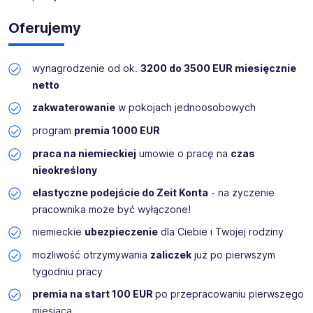
zróżnicowane i wymagające zadania w zakresie budowy
Oferujemy
karoserii i pojazdów. Jasno określone procesy zgodne z
ISO 9001:2008 zapewniają uporządkowany przebieg
pracy oraz profesjonalne środowisko pracy.
wynagrodzenie od ok.
320
0 do 3500 EUR miesięcznie
netto
Lokalizacja - Donauwörth.
zakwaterowanie
w pokojach jednoosobowych
Dla naszego klienta szukamy dobrego i samodzielnego
program
premia 1000 EUR
blacharza samochodowego - pasjonata z doświadczeniem
w odnawianiu old- i youngtimerów oraz pojazdów
praca na niemieckiej
umowie o pracę na
czas
sportowych.
nieokreślony
elastyczne podejście do Zeit Konta
- na życzenie
UWAGA - tylko teraz 2000 EUR premii za przejście do
pracownika może być wyłączone!
German Work!
niemieckie
ubezpieczenie
dla Ciebie i Twojej rodziny
możliwość otrzymywania
zaliczek
już po pierwszym
tygodniu pracy
premia na start 100 EUR
po przepracowaniu pierwszego
miesiąca