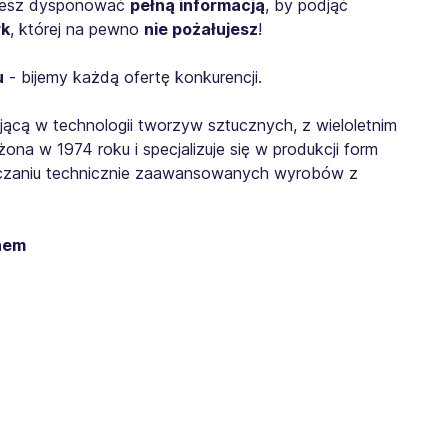
iesz dysponować
pełną informacją
, by podjąć
rk
, której na pewno
nie pożałujesz
!
u
- bijemy każdą ofertę konkurencji.
łającą w technologii tworzyw sztucznych, z wieloletnim
na w 1974 roku i specjalizuje się w produkcji form
ńczaniu technicznie zaawansowanych wyrobów z
enem