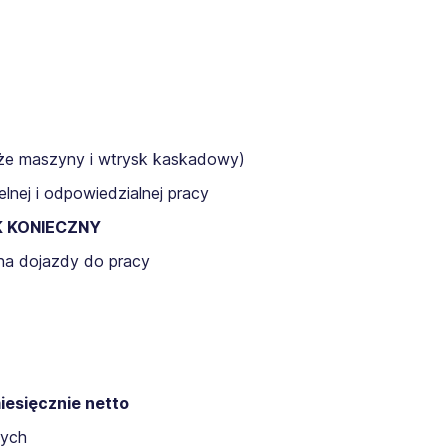
uże maszyny i wtrysk kaskadowy)
lnej i odpowiedzialnej pracy
 KONIECZNY
na dojazdy do pracy
esięcznie netto
ych