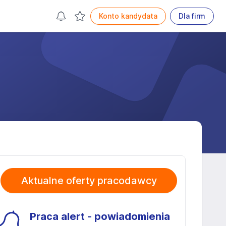
Konto kandydata
Dla firm
Aktualne oferty pracodawcy
Praca alert - powiadomienia