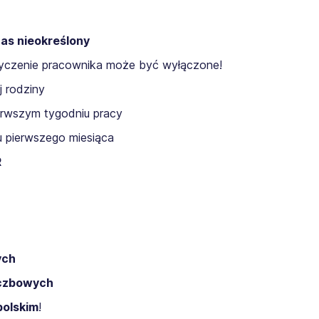
as nieokreślony
yczenie pracownika może być wyłączone!
j rodziny
erwszym tygodniu pracy
 pierwszego miesiąca
R
ych
iczbowych
polskim
!