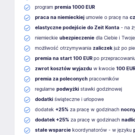
program
premia 1000 EUR
praca na niemieckiej
umowie o pracę na
cz
elastyczne podejście do Zeit Konta
- na ż
niemieckie
ubezpieczenie
dla Ciebie i Twoje
możliwość otrzymywania
zaliczek
już po pi
premia na start 100 EUR
po przepracowaniu
zwrot kosztów wyjazdu
w kwocie
100 EU
premia za poleconych
pracowników
regularne
podwyżki
stawki godzinowej
dodatki
świąteczne i urlopowe
dodatek
+25%
za pracę w godzinach
nocn
dodatek +25%
za pracę w godzinach
nadl
stałe wsparcie
koordynatorów - w języku