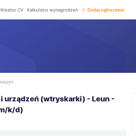
Kreator CV
Kalkulator wynagrodzeń
Dodaj ogłoszenie
maszyn
 urządzeń (wtryskarki) - Leun -
(m/k/d)