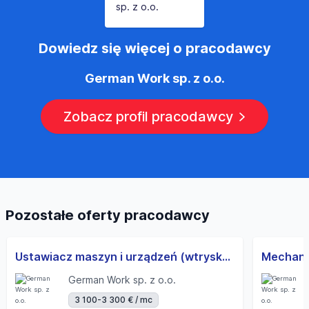
Dowiedz się więcej o pracodawcy
German Work sp. z o.o.
Zobacz profil pracodawcy
Pozostałe oferty pracodawcy
Ustawiacz maszyn i urządzeń (wtryskarki) - Leun - Najlepsza oferta! (m/k/d)
German Work sp. z o.o.
3 100-3 300 € / mc