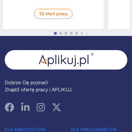
13
ofert pracy
Stopka
Dobrze Cię poznać!
Znajdź ofertę pracy i APLIKUJ.
Facebook
Linked In
Instagram
Instagram
DLA KANDYDATÓW
DLA PRACODAWCÓW