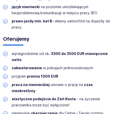
język niemiecki
na poziomie umożliwiającym
Klient jest renomowanym producentem wysokowydajnych
bezproblemową komunikację w miejscu pracy (B1)
długich pras krawędziowych oraz zaginarek
dwustronnych, które każdego dnia sprawdzają się w
prawo jazdy min. kat B
i własny samochód na dojazdy do
produkcji i zapewniają realną wartość dodaną. Jego
pracy.
maszyny łączą wysoką wydajność gięcia, precyzyjne
sterowanie oraz solidną konstrukcję dla efektywnych i
Oferujemy
ekonomicznych procesów produkcyjnych. Dzięki
przemyślanej automatyzacji, niezawodnemu serwisowi
oraz wyraźnemu ukierunkowaniu na praktyczne
wynagrodzenie od ok.
3300
do 3500 EUR miesięcznie
zastosowanie oferuje rozwiązania, które przekonują i
netto
sprawdzają się w długiej perspektywie.
zakwaterowanie
w pokojach jednoosobowych
Lokalizacja - Öhringen-Ohrnberg koło Hailbronn
program
premia 1000 EUR
praca na niemieckiej
umowie o pracę na
czas
nieokreślony
elastyczne podejście do Zeit Konta
- na życzenie
pracownika może być wyłączone!
niemieckie
ubezpieczenie
dla Ciebie i Twojej rodziny