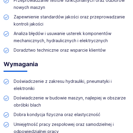
Przeprowadzanie testów funkcjonalnych oraz odbiorów
nowych maszyn
Nasz zespół opiera się na oddziale w
Berlinie
, dzięki
Zapewnienie standardów jakości oraz przeprowadzanie
któremu jesteśmy blisko naszych klientów, a także
kontroli jakości
oddziale w
Szczecinie
, by być jeszcze bliżej
Kandydatów i naszych Pracowników.
Analiza błędów i usuwanie usterek komponentów
mechanicznych, hydraulicznych i elektrycznych
Nasze
wieloletnie doświadczenie
umożliwia nam
Doradztwo techniczne oraz wsparcie klientów
troskliwy i
trafny dobór klientów
. Przedstawimy
szczegółowo
Twoje nowe miejsce pracy
, będziesz
Wymagania
dysponować
pełną informacją
, by podjąć świadomą
decyzję o zatrudnieniu w
German Work
, której na pewno
nie pożałujesz
!
Doświadczenie z zakresu hydrauliki, pneumatyki i
elektroniki
Przedstawiamy
najlepsze oferty pracy na rynku
- bijemy
każdą ofertę konkurencji.
Doświadczenie w budowie maszyn, najlepiej w obszarze
obróbki blach
Posiadamy także wpis do rejestru podmiotów
Dobra kondycja fizyczna oraz elastyczność
prowadzących agencje zatrudnienia - nr 27885.
Umiejętność pracy zespołowej oraz samodzielnej i
Zapraszamy - sprawdź nas!
odpowiedzialnej pracy