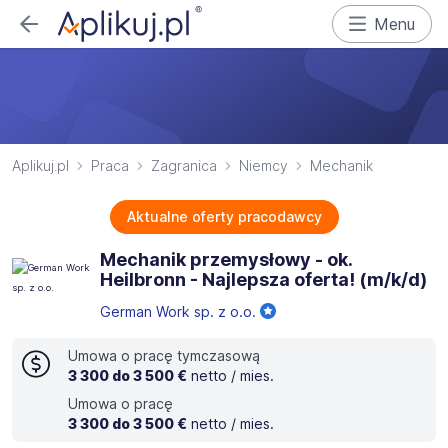
Menu
Aplikuj.pl
Praca
Zagranica
Niemcy
Mechanik
Aktualne oferty pracodawcy
Mechanik przemysłowy - ok.
Heilbronn - Najlepsza oferta! (m/k/d)
German Work sp. z o.o.
Umowa o pracę tymczasową
3 300 do 3 500 €
netto / mies.
Umowa o pracę
3 300 do 3 500 €
netto / mies.