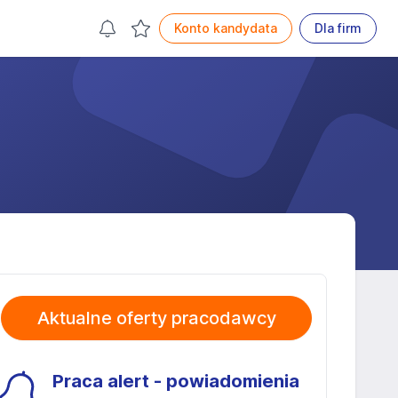
Konto kandydata
Dla firm
Aktualne oferty pracodawcy
Praca alert - powiadomienia