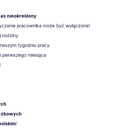
as nieokreślony
yczenie pracownika może być wyłączone!
j rodziny
erwszym tygodniu pracy
 pierwszego miesiąca
R
ych
iczbowych
polskim
!