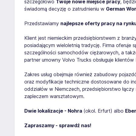
szczegółowo
Twoje nowe miejsce pracy
, będz
świadomą decyzję o zatrudnieniu w
German Wo
Przedstawiamy
najlepsze oferty pracy na rynk
Klient jest niemieckim przedsiębiorstwem z bra
posiadającym wieloletnią tradycję. Firma oferuj
szczególności samochodów ciężarowych, a także
partner umowny Volvo Trucks obsługuje klientów
Zakres usług obejmuje również zabudowy pojazdów,
oraz modyfikacje techniczne dostosowane do indy
oddziałów w Niemczech, przedsiębiorstwo łączy
zapleczem warsztatowym.
Dwie lokalizacje - Nohra
(okol. Erfurt) albo
Ebe
Zapraszamy - sprawdź nas!