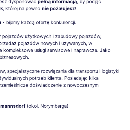
iesz dysponować
pełną informacją
, by podjąć
rk
, której na pewno
nie pożałujesz
!
u
- bijemy każdą ofertę konkurencji.
nży pojazdów użytkowych i zabudowy pojazdów,
e sprzedaż pojazdów nowych i używanych, w
 kompleksowe usługi serwisowe i naprawcze. Jako
 biznesowych.
 specjalistyczne rozwiązania dla transportu i logistyki
widualnych potrzeb klienta. Posiadając kilka
 rzemieślnicze doświadczenie z nowoczesnym
rmannsdorf
(okol. Norymberga)