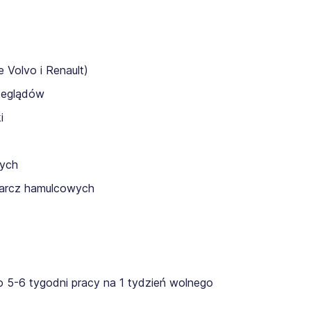
Volvo i Renault)
zeglądów
i
nych
arcz hamulcowych
o 5-6 tygodni pracy na 1 tydzień wolnego