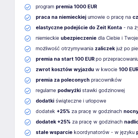
program
premia 1000 EUR
praca na niemieckiej
umowie o pracę na
cz
elastyczne podejście do Zeit Konta
- na ż
niemieckie
ubezpieczenie
dla Ciebie i Twoje
możliwość otrzymywania
zaliczek
już po pi
premia na start 100 EUR
po przepracowaniu
zwrot kosztów wyjazdu
w kwocie
100 EU
premia za poleconych
pracowników
regularne
podwyżki
stawki godzinowej
dodatki
świąteczne i urlopowe
dodatek
+25%
za pracę w godzinach
nocn
dodatek +25%
za pracę w godzinach
nadl
stałe wsparcie
koordynatorów - w języku