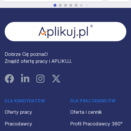
Stopka
Dobrze Cię poznać!
Znajdź ofertę pracy i APLIKUJ.
Facebook
Linked In
Instagram
Instagram
DLA KANDYDATÓW
DLA PRACODAWCÓW
Oferty pracy
Oferta i cennik
Pracodawcy
Profil Pracodawcy 360°