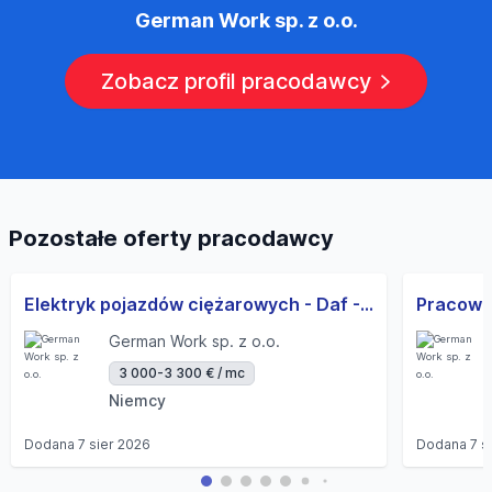
German Work sp. z o.o.
Zobacz profil pracodawcy
Pozostałe oferty pracodawcy
Elektryk pojazdów ciężarowych - Daf - Berlin - Najlepsza oferta! (m/k/d)
German Work sp. z o.o.
3 000-3 300 € / mc
Niemcy
Dodana
7 sier 2026
Dodana
7 s