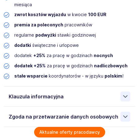
miesiąca
zwrot kosztów wyjazdu
w kwocie
100 EUR
premia za poleconych
pracowników
regularne
podwyżki
stawki godzinowej
dodatki
świąteczne i urlopowe
dodatek
+25%
za pracę w godzinach
nocnych
dodatek +25%
za pracę w godzinach
nadliczbowych
stałe wsparcie
koordynatorów - w języku
polskim
!
Klauzula informacyjna
Administratorem danych osobowych jest German Work sp.
Zgoda na przetwarzanie danych osobowych
z o.o. 70-560 Szczecin ul. Grodzka 20/4, NIP:
8513266411. Moje dane osobowe przetwarzane są w celu
rekrutacji przez Administratora. Wiem, że przysługują mi
Wyrażam zgodę na przetwarzanie moich danych
Aktualne oferty pracodawcy
następujące prawa: prawo żądania dostępu do swoich
osobowych przez German Work sp. z o.o. 70-560