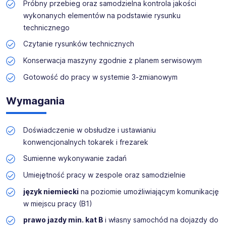
któremu jesteśmy blisko naszych klientów, a także
Próbny przebieg oraz samodzielna kontrola jakości
oddziale w
Szczecinie
, by być jeszcze bliżej
wykonanych elementów na podstawie rysunku
Kandydatów i naszych Pracowników.
technicznego
Czytanie rysunków technicznych
Nasze
wieloletnie doświadczenie
umożliwia nam
troskliwy i
trafny dobór klientów
. Przedstawimy
Konserwacja maszyny zgodnie z planem serwisowym
szczegółowo
Twoje nowe miejsce pracy
, będziesz
Gotowość do pracy w systemie 3-zmianowym
dysponować
pełną informacją
, by podjąć świadomą
decyzję o zatrudnieniu w
German Work
, której na pewno
nie pożałujesz
!
Wymagania
Przedstawiamy
najlepsze oferty pracy na rynku
- bijemy
Doświadczenie w obsłudze i ustawianiu
każdą ofertę konkurencji.
konwencjonalnych tokarek i frezarek
Posiadamy także wpis do rejestru podmiotów
Sumienne wykonywanie zadań
prowadzących agencje zatrudnienia - nr 27885.
Umiejętność pracy w zespole oraz samodzielnie
Zapraszamy - sprawdź nas!
język niemiecki
na poziomie umożliwiającym komunikację
w miejscu pracy (B1)
Klient jest rodzinnym, średniej wielkości
prawo jazdy min. kat B
i własny samochód na dojazdy do
przedsiębiorstwem z branży obróbki metali w Niemczech,