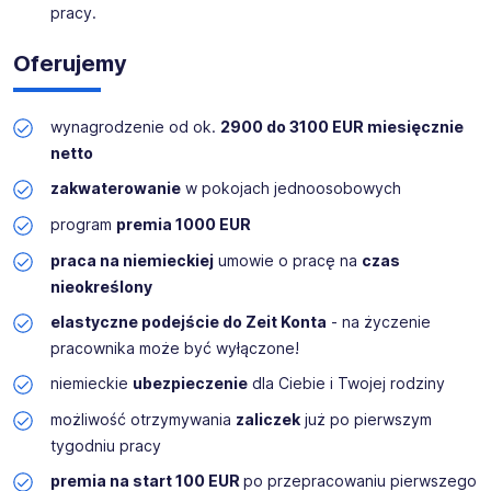
pracy.
obsługującym klientów na całym świecie. Z producenta
komponentów hydraulicznych firma rozwinęła się w
Oferujemy
wiodącego dostawcę systemowego w zakresie
hydraulicznej techniki połączeń rurowych.
wynagrodzenie od ok.
2900 do 3100 EUR miesięcznie
Lokalizacja - okolice Gery, 230 km od Zgorzelca!
netto
zakwaterowanie
w pokojach jednoosobowych
program
premia 1000 EUR
praca na niemieckiej
umowie o pracę na
czas
nieokreślony
elastyczne podejście do Zeit Konta
- na życzenie
pracownika może być wyłączone!
niemieckie
ubezpieczenie
dla Ciebie i Twojej rodziny
możliwość otrzymywania
zaliczek
już po pierwszym
tygodniu pracy
premia na start 100 EUR
po przepracowaniu pierwszego