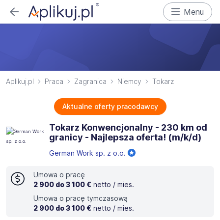
Menu
Aplikuj.pl
Praca
Zagranica
Niemcy
Tokarz
Aktualne oferty pracodawcy
Tokarz Konwencjonalny - 230 km od
granicy - Najlepsza oferta! (m/k/d)
German Work sp. z o.o.
Umowa o pracę
2 900 do 3 100 €
netto / mies.
Umowa o pracę tymczasową
2 900 do 3 100 €
netto / mies.