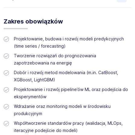
poszukującymi nowego zatrudnienia. Główne założenia
opierają się na prowadzeniu analizy zatrudnienia u
pracodawcy, badaniu potrzeb związanych z budowaniem
Dla naszego klienta – firmy rozwijającej zaawansowane
nowych stanowisk pracy, określeniu kwalifikacji i
rozwiązania oparte o machine learning w obszarze
Zakres obowiązków
predyspozycji zawodowych kandydatów, selekcji
energetyki – poszukujemy doświadczonego Senior Data
nadesłanych dokumentów aplikacyjnych oraz
Scientista.
przygotowaniu i przeprowadzeniu rozmów rekrutacyjnych
Projektowanie, budowa i rozwój modeli predykcyjnych
Projekt dotyczy optymalizacji produkcji, dystrybucji oraz
na wybrane stanowiska.
zużycia energii. Praca opiera się na rzeczywistych danych
(time series / forecasting)
i systemach produkcyjnych – tworzone modele mają
Tworzenie rozwiązań do prognozowania
Agencja Zatrudnienia HR SIGMA jest wpisana do
bezpośredni wpływ na koszty operacyjne i efektywność
Krajowego Rejestru Agencji Zatrudnienia pod numerem
zapotrzebowania na energię
biznesu.
9591.
Dobór i rozwój metod modelowania (m.in. CatBoost,
XGBoost, LightGBM)
Projektowanie i rozwój pipeline’ów ML oraz podejścia do
eksperymentów
Wdrażanie oraz monitoring modeli w środowisku
produkcyjnym
Współtworzenie standardów pracy (walidacja, MLOps,
iteracyjne podejście do modeli)