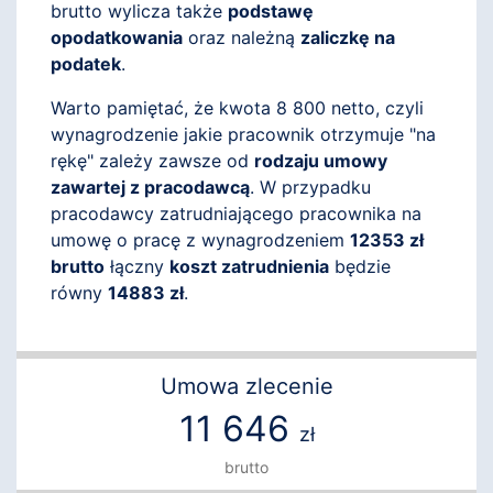
brutto wylicza także
podstawę
opodatkowania
oraz należną
zaliczkę na
podatek
.
Warto pamiętać, że kwota 8 800 netto, czyli
wynagrodzenie jakie pracownik otrzymuje "na
rękę" zależy zawsze od
rodzaju umowy
zawartej z pracodawcą
. W przypadku
pracodawcy zatrudniającego pracownika na
umowę o pracę z wynagrodzeniem
12353 zł
brutto
łączny
koszt zatrudnienia
będzie
równy
14883 zł
.
Umowa zlecenie
11 646
zł
brutto