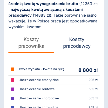
średnią kwotą wynagrodzenia brutto
(
12353
zł)
i
najwyższą kwotą związaną z kosztami
pracodawcy
(
14883
zł). Takie porównanie jasno
wskazuje, że w Polsce praca jest opodatkowana
wysokimi kwotami.
Koszty
Koszty
pracownika
pracodawcy
Twoja wypłata - kwota na rękę
8 800 zł
Ubezpieczenie emerytalne
1 206 zł
Ubezpieczenie rentowe
185 zł
Ubezpieczenie chorobowe
303 zł
Ubezpieczenie zdrowotne
959 zł