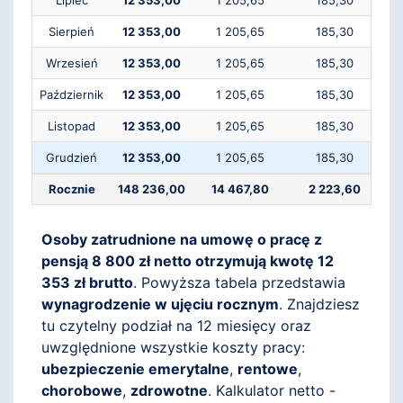
Lipiec
12 353,00
1 205,65
185,30
Sierpień
12 353,00
1 205,65
185,30
Wrzesień
12 353,00
1 205,65
185,30
Październik
12 353,00
1 205,65
185,30
Listopad
12 353,00
1 205,65
185,30
Grudzień
12 353,00
1 205,65
185,30
Rocznie
148 236,00
14 467,80
2 223,60
Osoby zatrudnione na umowę o pracę z
pensją 8 800 zł netto otrzymują kwotę 12
353 zł brutto
. Powyższa tabela przedstawia
wynagrodzenie w ujęciu rocznym
. Znajdziesz
tu czytelny podział na 12 miesięcy oraz
uwzględnione wszystkie koszty pracy:
ubezpieczenie emerytalne
,
rentowe
,
chorobowe
,
zdrowotne
. Kalkulator netto -