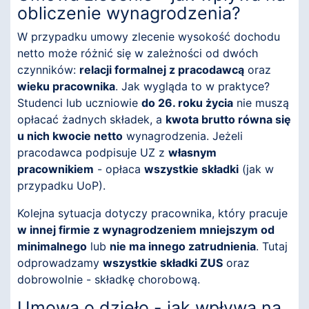
obliczenie wynagrodzenia?
W przypadku umowy zlecenie wysokość dochodu
netto może różnić się w zależności od dwóch
czynników:
relacji formalnej z pracodawcą
oraz
wieku pracownika
. Jak wygląda to w praktyce?
Studenci lub uczniowie
do 26. roku życia
nie muszą
opłacać żadnych składek, a
kwota brutto równa się
u nich kwocie netto
wynagrodzenia. Jeżeli
pracodawca podpisuje UZ z
własnym
pracownikiem
- opłaca
wszystkie składki
(jak w
przypadku UoP).
Kolejna sytuacja dotyczy pracownika, który pracuje
w innej firmie z wynagrodzeniem mniejszym od
minimalnego
lub
nie ma innego zatrudnienia
. Tutaj
odprowadzamy
wszystkie składki ZUS
oraz
dobrowolnie - składkę chorobową.
Umowa o dzieło - jak wpływa na