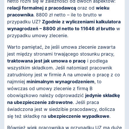
netto różni się w zależności od dwóch aspektów:
relacji formalnej z pracodawcą
oraz od
wieku
pracownika
. 8800 zł netto – ile to brutto w
przypadku UZ?
Zgodnie z wyliczeniami kalkulatora
wynagrodzeń – 8800 zł netto to 11646 zł brutto
w
przypadku umowy zlecenie.
Warto pamiętać, że jeśli umowa zlecenie zawarta
jest między stronami trwającego stosunku pracy,
traktowana jest jak umowa o pracę
i podlega
wszystkim składkom. Jeśli natomiast pracownik
zatrudniony jest w firmie A na umowie o pracę z co
najmniej
minimalnym wynagrodzeniem
, to
wówczas od umowy zlecenie z firmą B
obowiązkowo należy odprowadzić
jedynie składkę
na ubezpieczenie zdrowotne
. Jeśli praca
świadczona jest w siedzibie pracodawcy, dolicza
się też składkę na
ubezpieczenie wypadkowe
.
Również wiek pracownika w przypadku UZ ma duże