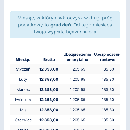
Miesiąc, w którym wkroczysz w drugi próg
podatkowy to
grudzień
. Od tego miesiąca
Twoja wypłata będzie niższa.
Ubezpieczenie
Ubezpieczenie
Ub
Miesiąc
Brutto
emerytalne
rentowe
Styczeń
12 353,00
1 205,65
185,30
Luty
12 353,00
1 205,65
185,30
Marzec
12 353,00
1 205,65
185,30
Kwiecień
12 353,00
1 205,65
185,30
Maj
12 353,00
1 205,65
185,30
Czerwiec
12 353,00
1 205,65
185,30