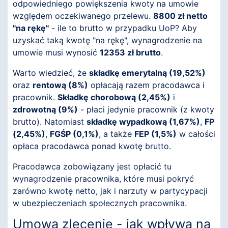
odpowiedniego powiększenia kwoty na umowie
względem oczekiwanego przelewu.
8800 zł netto
"na rękę"
- ile to brutto w przypadku UoP? Aby
uzyskać taką kwotę "na rękę", wynagrodzenie na
umowie musi wynosić
12353 zł brutto
.
Warto wiedzieć, że
składkę emerytalną (19,52%)
oraz
rentową (8%)
opłacają razem pracodawca i
pracownik.
Składkę chorobową (2,45%)
i
zdrowotną (9%)
- płaci jedynie pracownik (z kwoty
brutto). Natomiast
składkę wypadkową (1,67%)
,
FP
(2,45%)
,
FGŚP (0,1%)
, a także
FEP (1,5%)
w całości
opłaca pracodawca ponad kwotę brutto.
Pracodawca zobowiązany jest opłacić tu
wynagrodzenie pracownika, które musi pokryć
zarówno kwotę netto, jak i narzuty w partycypacji
w ubezpieczeniach społecznych pracownika.
Umowa zlecenie - jak wpływa na