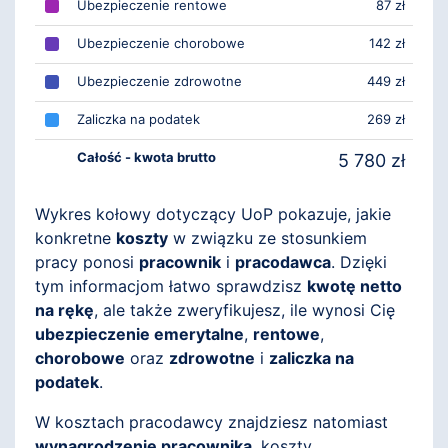
Ubezpieczenie rentowe
87 zł
Ubezpieczenie chorobowe
142 zł
Ubezpieczenie zdrowotne
449 zł
Zaliczka na podatek
269 zł
Całość - kwota brutto
5 780 zł
Wykres kołowy dotyczący UoP pokazuje, jakie
konkretne
koszty
w związku ze stosunkiem
pracy ponosi
pracownik
i
pracodawca
. Dzięki
tym informacjom łatwo sprawdzisz
kwotę netto
na rękę
, ale także zweryfikujesz, ile wynosi Cię
ubezpieczenie emerytalne
,
rentowe
,
chorobowe
oraz
zdrowotne
i
zaliczka na
podatek
.
W kosztach pracodawcy znajdziesz natomiast
wynagrodzenie pracownika
, koszty