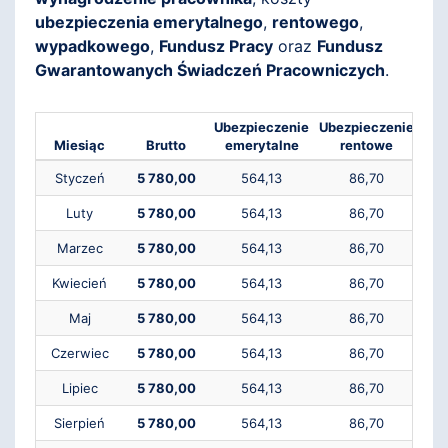
ubezpieczenia emerytalnego
,
rentowego
,
wypadkowego
,
Fundusz Pracy
oraz
Fundusz
Gwarantowanych Świadczeń Pracowniczych
.
Ubezpieczenie
Ubezpieczenie
Ube
Miesiąc
Brutto
emerytalne
rentowe
c
Styczeń
5 780,00
564,13
86,70
Luty
5 780,00
564,13
86,70
Marzec
5 780,00
564,13
86,70
Kwiecień
5 780,00
564,13
86,70
Maj
5 780,00
564,13
86,70
Czerwiec
5 780,00
564,13
86,70
Lipiec
5 780,00
564,13
86,70
Sierpień
5 780,00
564,13
86,70