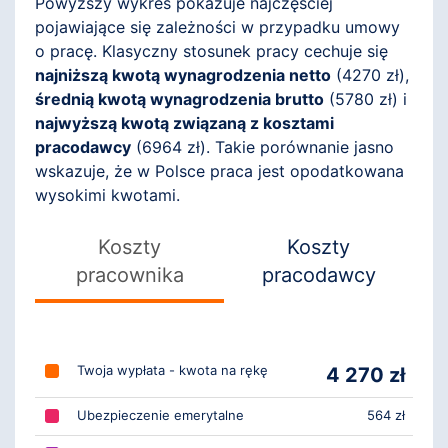
Powyższy wykres pokazuje najczęściej
pojawiające się zależności w przypadku umowy
o pracę. Klasyczny stosunek pracy cechuje się
najniższą kwotą wynagrodzenia netto
(
4270
zł),
średnią kwotą wynagrodzenia brutto
(
5780
zł) i
najwyższą kwotą związaną z kosztami
pracodawcy
(
6964
zł). Takie porównanie jasno
wskazuje, że w Polsce praca jest opodatkowana
wysokimi kwotami.
Koszty
Koszty
pracownika
pracodawcy
Twoja wypłata - kwota na rękę
4 270 zł
Ubezpieczenie emerytalne
564 zł