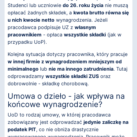
Studenci lub uczniowie
do 26. roku życia
nie muszą
opłacać żadnych składek, a
kwota brutto równa się
u nich kwocie netto
wynagrodzenia. Jeżeli
pracodawca podpisuje UZ z
własnym
pracownikiem
- opłaca
wszystkie składki
(jak w
przypadku UoP).
Kolejna sytuacja dotyczy pracownika, który pracuje
w innej firmie z wynagrodzeniem mniejszym od
minimalnego
lub
nie ma innego zatrudnienia
. Tutaj
odprowadzamy
wszystkie składki ZUS
oraz
dobrowolnie - składkę chorobową.
Umowa o dzieło - jak wpływa na
końcowe wynagrodzenie?
UoD to rodzaj umowy, w której pracodawca
zobowiązany jest odprowadzać
jedynie zaliczkę na
podatek PIT
, co nie obniża drastycznie
wypracowanego wynagrodzenia. Pracownik może