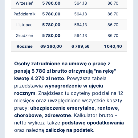
Wrzesień
5 780,00
564,13
86,70
Październik
5 780,00
564,13
86,70
Listopad
5 780,00
564,13
86,70
Grudzień
5 780,00
564,13
86,70
Rocznie
69 360,00
6 769,56
1 040,40
Osoby zatrudnione na umowę o pracę z
pensją 5 780 zł brutto otrzymują "na rękę"
kwotę 4 270 zł netto
. Powyższa tabela
przedstawia
wynagrodzenie w ujęciu
rocznym
. Znajdziesz tu czytelny podział na 12
miesięcy oraz uwzględnione wszystkie koszty
pracy:
ubezpieczenie emerytalne
,
rentowe
,
chorobowe
,
zdrowotne
. Kalkulator brutto -
netto wylicza także
podstawę opodatkowania
oraz należną
zaliczkę na podatek
.