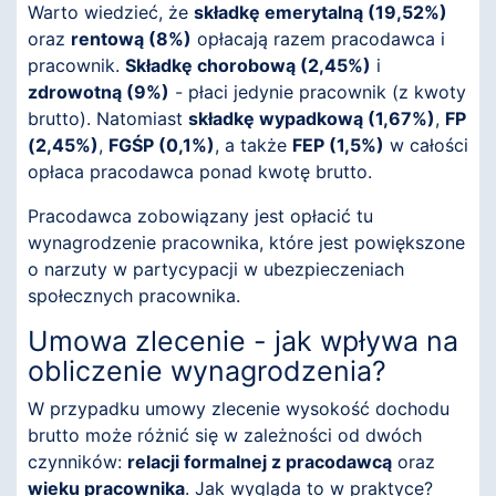
Warto wiedzieć, że
składkę emerytalną (19,52%)
oraz
rentową (8%)
opłacają razem pracodawca i
pracownik.
Składkę chorobową (2,45%)
i
zdrowotną (9%)
- płaci jedynie pracownik (z kwoty
brutto). Natomiast
składkę wypadkową (1,67%)
,
FP
(2,45%)
,
FGŚP (0,1%)
, a także
FEP (1,5%)
w całości
opłaca pracodawca ponad kwotę brutto.
Pracodawca zobowiązany jest opłacić tu
wynagrodzenie pracownika, które jest powiększone
o narzuty w partycypacji w ubezpieczeniach
społecznych pracownika.
Umowa zlecenie - jak wpływa na
obliczenie wynagrodzenia?
W przypadku umowy zlecenie wysokość dochodu
brutto może różnić się w zależności od dwóch
czynników:
relacji formalnej z pracodawcą
oraz
wieku pracownika
. Jak wygląda to w praktyce?