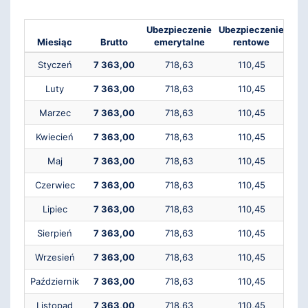
Ubezpieczenie
Ubezpieczenie
Ube
Miesiąc
Brutto
emerytalne
rentowe
c
Styczeń
7 363,00
718,63
110,45
Luty
7 363,00
718,63
110,45
Marzec
7 363,00
718,63
110,45
Kwiecień
7 363,00
718,63
110,45
Maj
7 363,00
718,63
110,45
Czerwiec
7 363,00
718,63
110,45
Lipiec
7 363,00
718,63
110,45
Sierpień
7 363,00
718,63
110,45
Wrzesień
7 363,00
718,63
110,45
Październik
7 363,00
718,63
110,45
Listopad
7 363,00
718,63
110,45