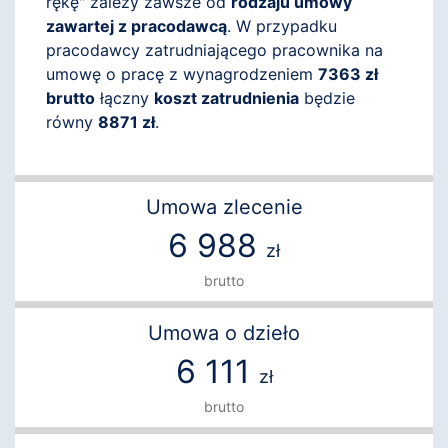
rękę" zależy zawsze od
rodzaju umowy
zawartej z pracodawcą
. W przypadku
pracodawcy zatrudniającego pracownika na
umowę o pracę z wynagrodzeniem
7363 zł
brutto
łączny
koszt zatrudnienia
będzie
równy
8871 zł
.
Umowa zlecenie
6 988
zł
brutto
Umowa o dzieło
6 111
zł
brutto