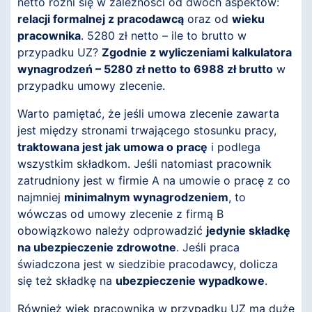
netto różni się w zależności od dwóch aspektów:
relacji formalnej z pracodawcą
oraz od
wieku
pracownika
. 5280 zł netto – ile to brutto w
przypadku UZ?
Zgodnie z wyliczeniami kalkulatora
wynagrodzeń – 5280 zł netto to 6988 zł brutto
w
przypadku umowy zlecenie.
Warto pamiętać, że jeśli umowa zlecenie zawarta
jest między stronami trwającego stosunku pracy,
traktowana jest jak umowa o pracę
i podlega
wszystkim składkom. Jeśli natomiast pracownik
zatrudniony jest w firmie A na umowie o pracę z co
najmniej
minimalnym wynagrodzeniem
, to
wówczas od umowy zlecenie z firmą B
obowiązkowo należy odprowadzić
jedynie składkę
na ubezpieczenie zdrowotne
. Jeśli praca
świadczona jest w siedzibie pracodawcy, dolicza
się też składkę na
ubezpieczenie wypadkowe
.
Również wiek pracownika w przypadku UZ ma duże