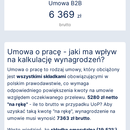
Umowa B2B
6 369
zł
brutto
Umowa o pracę - jaki ma wpływ
na kalkulację wynagrodzeń?
Umowa o pracę to rodzaj umowy, który obciążony
jest
wszystkimi składkami
obowiązującymi w
polskim prawodawstwie, co wymaga
odpowiedniego powiększenia kwoty na umowie
względem oczekiwanego przelewu.
5280 zł netto
"na rękę"
- ile to brutto w przypadku UoP? Aby
uzyskać taką kwotę "na rękę", wynagrodzenie na
umowie musi wynosić
7363 zł brutto
.
Warto wiedzieć, że
składkę emerytalną (19,52%)