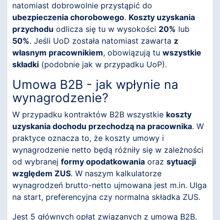
natomiast dobrowolnie przystąpić do
ubezpieczenia chorobowego
.
Koszty uzyskania
przychodu
odlicza się tu w wysokości
20%
lub
50%
. Jeśli UoD została natomiast zawarta
z
własnym pracownikiem
, obowiązują tu
wszystkie
składki
(podobnie jak w przypadku UoP).
Umowa B2B - jak wpłynie na
wynagrodzenie?
W przypadku kontraktów B2B wszystkie
koszty
uzyskania dochodu przechodzą na pracownika
. W
praktyce oznacza to, że koszty umowy i
wynagrodzenie netto będą różniły się w zależności
od wybranej
formy opodatkowania
oraz
sytuacji
względem ZUS
. W naszym kalkulatorze
wynagrodzeń brutto-netto ujmowana jest m.in. Ulga
na start, preferencyjna czy normalna składka ZUS.
Jest 5 głównych opłat związanych z umową B2B,