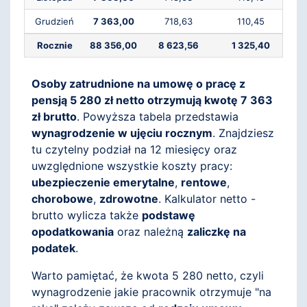
Grudzień
7 363,00
718,63
110,45
Rocznie
88 356,00
8 623,56
1 325,40
Osoby zatrudnione na umowę o pracę z
pensją 5 280 zł netto otrzymują kwotę 7 363
zł brutto
. Powyższa tabela przedstawia
wynagrodzenie w ujęciu rocznym
. Znajdziesz
tu czytelny podział na 12 miesięcy oraz
uwzględnione wszystkie koszty pracy:
ubezpieczenie emerytalne
,
rentowe
,
chorobowe
,
zdrowotne
. Kalkulator netto -
brutto wylicza także
podstawę
opodatkowania
oraz należną
zaliczkę na
podatek
.
Warto pamiętać, że kwota 5 280 netto, czyli
wynagrodzenie jakie pracownik otrzymuje "na