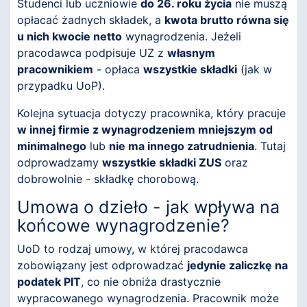
Studenci lub uczniowie
do 26. roku życia
nie muszą
opłacać żadnych składek, a
kwota brutto równa się
u nich kwocie netto
wynagrodzenia. Jeżeli
pracodawca podpisuje UZ z
własnym
pracownikiem
- opłaca
wszystkie składki
(jak w
przypadku UoP).
Kolejna sytuacja dotyczy pracownika, który pracuje
w innej firmie z wynagrodzeniem mniejszym od
minimalnego
lub
nie ma innego zatrudnienia
. Tutaj
odprowadzamy
wszystkie składki ZUS
oraz
dobrowolnie - składkę chorobową.
Umowa o dzieło - jak wpływa na
końcowe wynagrodzenie?
UoD to rodzaj umowy, w której pracodawca
zobowiązany jest odprowadzać
jedynie zaliczkę na
podatek PIT
, co nie obniża drastycznie
wypracowanego wynagrodzenia. Pracownik może