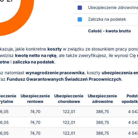
Ubezpieczenie zdrowotn
Zaliczka na podatek
Całość - kwota brutto
azuje, jakie konkretne
koszty
w związku ze stosunkiem pracy pon
awdzisz
kwotę netto na rękę
, ale także zweryfikujesz, ile wynosi Cię
otne
i
zaliczka na podatek
.
sz natomiast
wynagrodzenie pracownika
, koszty
ubezpieczenia e
raz
Fundusz Gwarantowanych Świadczeń Pracowniczych
.
ieczenie
Ubezpieczenie
Ubezpieczenie
Ubezpieczenie
Pods
ytalne
rentowe
chorobowe
zdrowotne
opodat
6,05
74,70
122,01
386,75
4 04
6,05
74,70
122,01
386,75
4 04
6,05
74,70
122,01
386,75
4 04