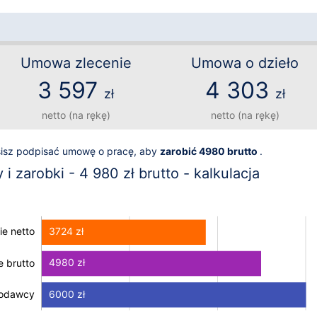
Umowa zlecenie
Umowa o dzieło
3 597
4 303
zł
zł
netto (na rękę)
netto (na rękę)
sisz podpisać umowę o pracę, aby
zarobić 4980 brutto
.
 zarobki - 4 980 zł brutto - kalkulacja
3724 zł
e netto
4980 zł
 brutto
 brutto
6000 zł
codawcy