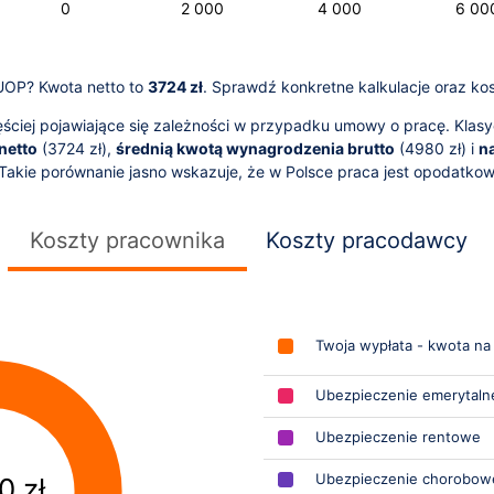
10 000
-4 000
-2 000
0
2 000
4 000
L
6 00
 UOP? Kwota netto to
3724 zł
. Sprawdź konkretne kalkulacje oraz kos
ciej pojawiające się zależności w przypadku umowy o pracę. Klasy
netto
(
3724
zł),
średnią kwotą wynagrodzenia brutto
(
4980
zł) i
n
 Takie porównanie jasno wskazuje, że w Polsce praca jest opodatko
Koszty pracownika
Koszty pracodawcy
Twoja wypłata - kwota na
Ubezpieczenie emerytaln
Ubezpieczenie rentowe
Ubezpieczenie chorobow
0 zł