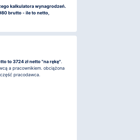
aszego kalkulatora wynagrodzeń.
0 brutto - ile to netto,
to to 3724 zł netto "na rękę"
.
awcą a pracownikiem. obciążona
, część pracodawca.