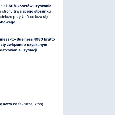
ch aż
50% kosztów uzyskania
e strony
trwającego stosunku
adniczo przy UoD odlicza się
robowego
.
iness-to-Business 4980 brutto
szty związane z uzyskanym
odatkowania
i
sytuacji
ę netto
na fakturze, którą