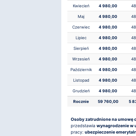
Kwiecień
4 980,00
48
Maj
4 980,00
48
Czerwiec
4 980,00
48
Lipiec
4 980,00
48
Sierpień
4 980,00
48
Wrzesień
4 980,00
48
Październik
4 980,00
48
Listopad
4 980,00
48
Grudzień
4 980,00
48
Rocznie
59 760,00
5 8
Osoby zatrudnione na umowę o p
przedstawia
wynagrodzenie w 
pracy:
ubezpieczenie emerytal