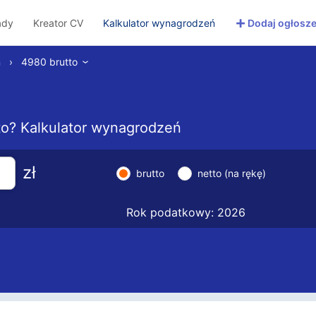
+
ady
Kreator CV
Kalkulator wynagrodzeń
Dodaj ogłosze
ń
›
4980 brutto
›
etto? Kalkulator wynagrodzeń
zł
brutto
netto (na rękę)
Rok podatkowy: 2026