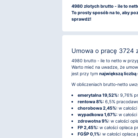
4980 złotych brutto - ile to ne
To prosty sposób na to, aby poz
sprawdź!
Umowa o pracę 3724 zł
4980 brutto - ile to netto w pr
Warto mieć na uwadze, że umowa
jest przy tym
największą liczbą
W obliczeniach brutto-netto uwzg
emerytalna 19,52%:
9,76% pr
rentowa 8%:
6,5% pracodawca
chorobowa 2,45%:
w całości
wypadkowa 1,67%:
w całości
zdrowotna 9%:
w całości opł
FP 2,45%:
w całości opłaca 
FGŚP 0,1%:
w całości opłaca