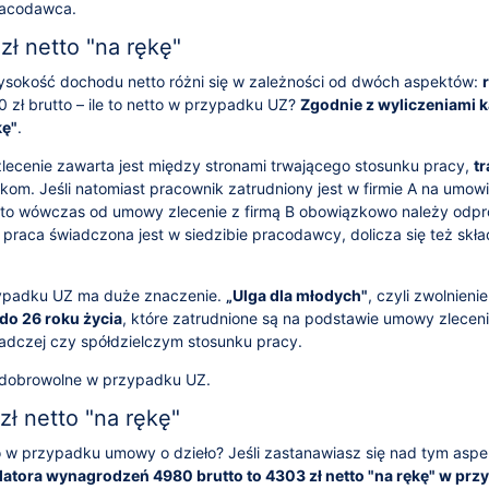
racodawca.
ł netto "na rękę"
sokość dochodu netto różni się w zależności od dwóch aspektów:
0 zł brutto – ile to netto w przypadku UZ?
Zgodnie z wyliczeniami 
kę"
.
zlecenie zawarta jest między stronami trwającego stosunku pracy,
t
om. Jeśli natomiast pracownik zatrudniony jest w firmie A na umowi
 to wówczas od umowy zlecenie z firmą B obowiązkowo należy odp
li praca świadczona jest w siedzibie pracodawcy, dolicza się też skł
ypadku UZ ma duże znaczenie.
„Ulga dla młodych"
, czyli zwolnien
do 26 roku życia
, które zatrudnione są na podstawie umowy zleceni
adczej czy spółdzielczym stosunku pracy.
 dobrowolne w przypadku UZ.
ł netto "na rękę"
tto w przypadku umowy o dzieło? Jeśli zastanawiasz się nad tym asp
atora wynagrodzeń 4980 brutto to 4303 zł netto "na rękę" w prz