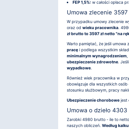
FEP 1,5%:
w całości opłaca p
Umowa zlecenie 3597 z
W przypadku umowy zlecenie wy
oraz od
wieku pracownika
. 498
zł brutto to 3597 zł netto "na rę
Warto pamiętać, że jeśli umowa 
pracę
i podlega wszystkim składk
minimalnym wynagrodzeniem
,
ubezpieczenie zdrowotne
. Jeś
wypadkowe
.
Również wiek pracownika w prz
obowiązuje dla wszystkich osób
stosunku służbowym, pracy nakł
Ubezpieczenie chorobowe
jest
Umowa o dzieło 4303 z
Zarobki 4980 brutto - ile to ne
naszych obliczeń.
Według kalkul