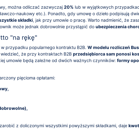
owy, można odliczać zazwyczaj
20%
lub w wyjątkowych przypadka
dawczo-naukowy etc.). Ponadto, gdy umowę o dzieło podpisują dwi
zystkie składki
, jak przy umowie o pracę. Warto nadmienić, że zas
cownik może jednak dobrowolnie przystąpić do
ubezpieczenia cho
to "na rękę"
tto w przypadku popularnego kontraktu B2B.
W modelu rozliczeń Bus
wiedzieć, że przy kontraktach B2B
przedsiębiorca sam ponosi ko
akiej umowie będą zależne od dwóch ważnych czynników:
formy op
rczony pięcioma opłatami:
owy,
dobrowolne),
arobić z doliczonymi wszystkimi powyższymi składkami, daje
kwot