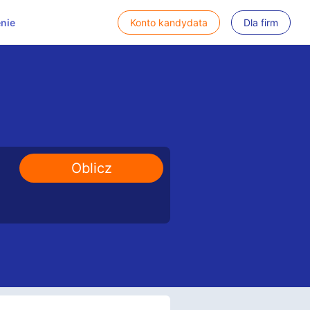
nie
Konto kandydata
Dla firm