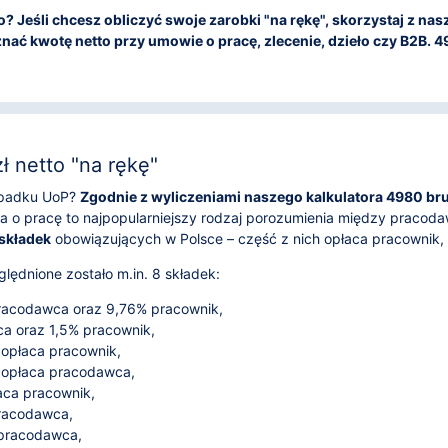
tto? Jeśli chcesz obliczyć swoje zarobki "na rękę", skorzystaj z n
nać kwotę netto przy umowie o pracę, zlecenie, dzieło czy B2B. 498
 netto "na rękę"
zypadku UoP?
Zgodnie z wyliczeniami naszego kalkulatora 4980 brut
 o pracę to najpopularniejszy rodzaj porozumienia między pracod
 składek
obowiązujących w Polsce – część z nich opłaca pracownik
lędnione zostało m.in. 8 składek:
acodawca oraz 9,76% pracownik,
 oraz 1,5% pracownik,
 opłaca pracownik,
 opłaca pracodawca,
aca pracownik,
pracodawca,
 pracodawca,