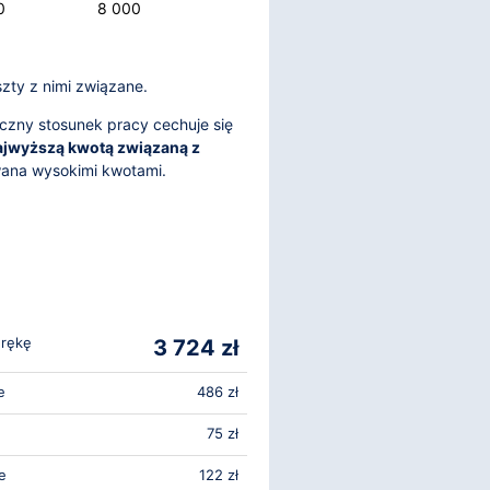
0
8 000
zty z nimi związane.
czny stosunek pracy cechuje się
ajwyższą kwotą związaną z
wana wysokimi kwotami.
 rękę
3 724 zł
e
486 zł
75 zł
e
122 zł