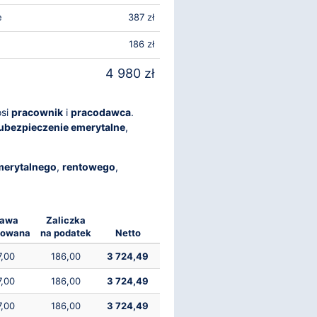
e
387 zł
186 zł
4 980 zł
osi
pracownik
i
pracodawca
.
ubezpieczenie emerytalne
,
merytalnego
,
rentowego
,
tawa
Zaliczka
kowana
na podatek
Netto
7,00
186,00
3 724,49
7,00
186,00
3 724,49
7,00
186,00
3 724,49