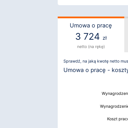
Umowa o pracę
3 724
zł
netto (na rękę)
Sprawdź, na jaką kwotę netto mu
Umowa o pracę - koszty i
Wynagrodzeni
Wynagrodzenie
Wynagrodzenie
Koszt pra