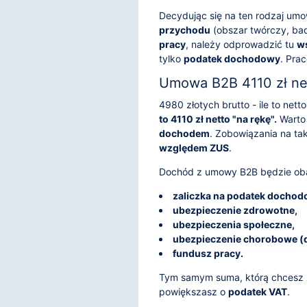
Decydując się na ten rodzaj um
przychodu
(obszar twórczy, ba
pracy
, należy odprowadzić tu
ws
tylko
podatek dochodowy
. Pra
Umowa B2B 4110 zł net
4980 złotych brutto - ile to ne
to 4110 zł netto "na rękę".
Warto 
dochodem
. Zobowiązania na t
względem ZUS
.
Dochód z umowy B2B będzie oba
zaliczka na podatek dochod
ubezpieczenie zdrowotne,
ubezpieczenia społeczne,
ubezpieczenie chorobowe (
fundusz pracy.
Tym samym suma, którą chcesz z
powiększasz o
podatek VAT
.