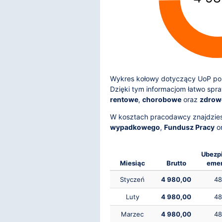
Wykres kołowy dotyczący UoP pok
Dzięki tym informacjom łatwo spr
rentowe
,
chorobowe
oraz
zdrow
W kosztach pracodawcy znajdzie
wypadkowego
,
Fundusz Pracy
o
Ubezp
Miesiąc
Brutto
emer
Styczeń
4 980,00
48
Luty
4 980,00
48
Marzec
4 980,00
48