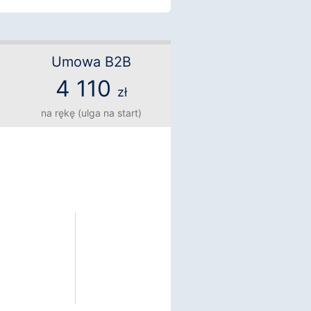
Umowa B2B
4 110
zł
na rękę (ulga na start)