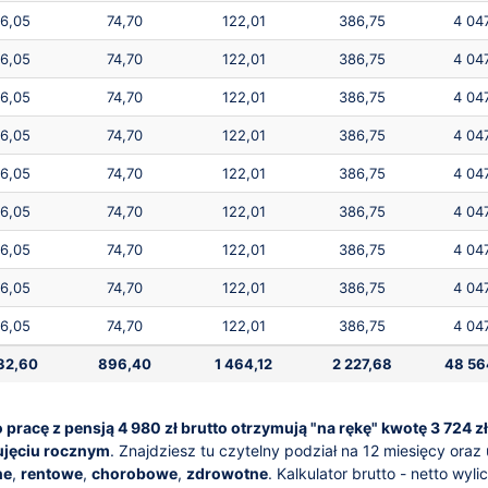
6,05
74,70
122,01
386,75
4 04
6,05
74,70
122,01
386,75
4 04
6,05
74,70
122,01
386,75
4 04
6,05
74,70
122,01
386,75
4 04
6,05
74,70
122,01
386,75
4 04
6,05
74,70
122,01
386,75
4 04
6,05
74,70
122,01
386,75
4 04
6,05
74,70
122,01
386,75
4 04
6,05
74,70
122,01
386,75
4 04
32,60
896,40
1 464,12
2 227,68
48 56
racę z pensją 4 980 zł brutto otrzymują "na rękę" kwotę 3 724 zł
ujęciu rocznym
. Znajdziesz tu czytelny podział na 12 miesięcy ora
ne
,
rentowe
,
chorobowe
,
zdrowotne
. Kalkulator brutto - netto wyl