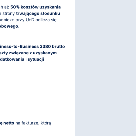
ch aż
50% kosztów uzyskania
e strony
trwającego stosunku
adniczo przy UoD odlicza się
robowego
.
iness-to-Business 3380 brutto
szty związane z uzyskanym
odatkowania
i
sytuacji
ę netto
na fakturze, którą