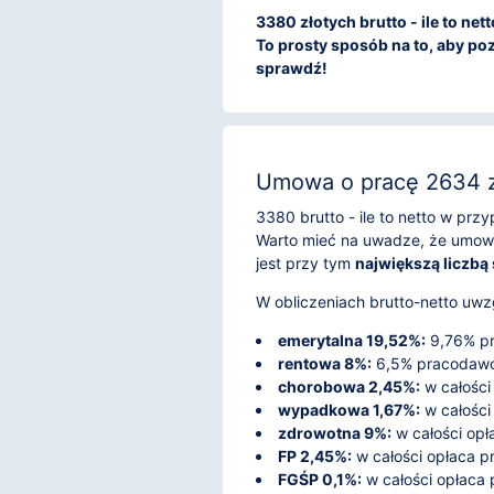
3380 złotych brutto - ile to ne
To prosty sposób na to, aby poz
sprawdź!
Umowa o pracę 2634 zł
3380 brutto - ile to netto w pr
Warto mieć na uwadze, że umowa
jest przy tym
największą liczbą
W obliczeniach brutto-netto uwzg
emerytalna 19,52%:
9,76% pr
rentowa 8%:
6,5% pracodawca
chorobowa 2,45%:
w całości
wypadkowa 1,67%:
w całości
zdrowotna 9%:
w całości opł
FP 2,45%:
w całości opłaca 
FGŚP 0,1%:
w całości opłaca