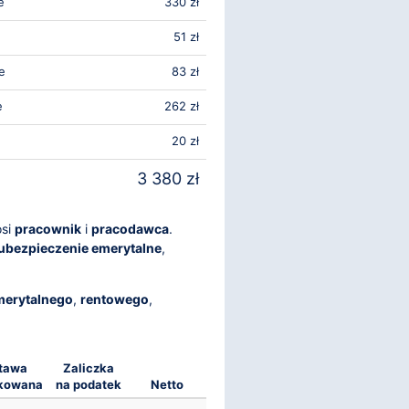
e
330 zł
51 zł
e
83 zł
e
262 zł
20 zł
3 380 zł
osi
pracownik
i
pracodawca
.
ubezpieczenie emerytalne
,
merytalnego
,
rentowego
,
tawa
Zaliczka
kowana
na podatek
Netto