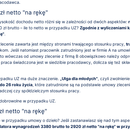
racodawca.
ł netto "na rękę"
sokość dochodu netto różni się w zależności od dwóch aspektów:
0 zł brutto – ile to netto w przypadku UZ?
Zgodnie z wyliczeniami 
kę"
.
zlecenie zawarta jest między stronami trwającego stosunku pracy,
t
om. Jeśli natomiast pracownik zatrudniony jest w firmie A na umowi
 to wówczas od umowy zlecenie z firmą B obowiązkowo należy odp
li praca świadczona jest w siedzibie pracodawcy, dolicza się też skł
ypadku UZ ma duże znaczenie.
„Ulga dla młodych"
, czyli zwolnien
do 26 roku życia
, które zatrudnione są na podstawie umowy zleceni
adczej czy spółdzielczym stosunku pracy.
 dobrowolne w przypadku UZ.
ł netto "na rękę"
tto w przypadku umowy o dzieło? Jeśli zastanawiasz się nad tym asp
atora wynagrodzeń 3380 brutto to 2920 zł netto "na rękę" w prz