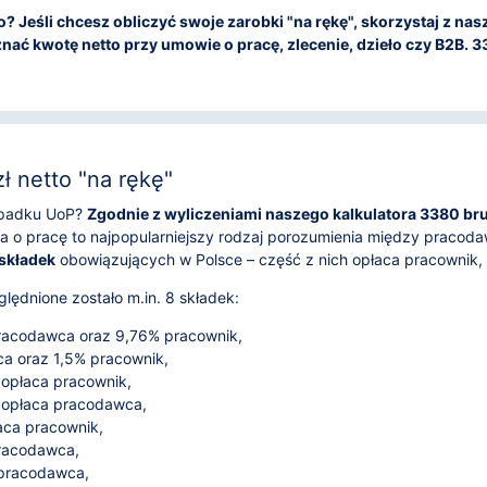
tto? Jeśli chcesz obliczyć swoje zarobki "na rękę", skorzystaj z n
nać kwotę netto przy umowie o pracę, zlecenie, dzieło czy B2B. 338
 netto "na rękę"
zypadku UoP?
Zgodnie z wyliczeniami naszego kalkulatora 3380 brut
 o pracę to najpopularniejszy rodzaj porozumienia między pracod
 składek
obowiązujących w Polsce – część z nich opłaca pracownik
lędnione zostało m.in. 8 składek:
acodawca oraz 9,76% pracownik,
 oraz 1,5% pracownik,
 opłaca pracownik,
 opłaca pracodawca,
aca pracownik,
pracodawca,
 pracodawca,