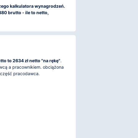
aszego kalkulatora wynagrodzeń.
0 brutto - ile to netto,
to to 2634 zł netto "na rękę"
.
awcą a pracownikiem. obciążona
, część pracodawca.