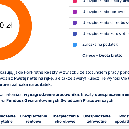
Ubezpieczenie emerytaln
Ubezpieczenie rentowe
Ubezpieczenie chorobow
0 zł
Ubezpieczenie zdrowotn
Zaliczka na podatek
Całość - kwota brutto
azuje, jakie konkretne
koszty
w związku ze stosunkiem pracy pon
awdzisz
kwotę netto na rękę
, ale także zweryfikujesz, ile wynosi Cię
otne
i
zaliczka na podatek
.
sz natomiast
wynagrodzenie pracownika
, koszty
ubezpieczenia e
raz
Fundusz Gwarantowanych Świadczeń Pracowniczych
.
ieczenie
Ubezpieczenie
Ubezpieczenie
Ubezpieczenie
Pods
ytalne
rentowe
chorobowe
zdrowotne
opodat