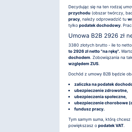
Decydując się na ten rodzaj um
przychodu
(obszar twórczy, ba
pracy
, należy odprowadzić tu
ws
tylko
podatek dochodowy
. Pra
Umowa B2B 2926 zł ne
3380 złotych brutto - ile to ne
to 2926 zł netto "na rękę".
Warto
dochodem
. Zobowiązania na t
względem ZUS
.
Dochód z umowy B2B będzie oba
zaliczka na podatek dochod
ubezpieczenie zdrowotne,
ubezpieczenia społeczne,
ubezpieczenie chorobowe (
fundusz pracy.
Tym samym suma, którą chcesz z
powiększasz o
podatek VAT
.