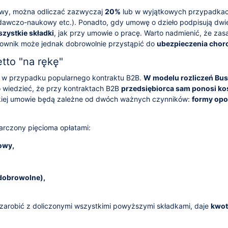
owy, można odliczać zazwyczaj
20%
lub w wyjątkowych przypadka
dawczo-naukowy etc.). Ponadto, gdy umowę o dzieło podpisują dwi
zystkie składki
, jak przy umowie o pracę. Warto nadmienić, że zas
cownik może jednak dobrowolnie przystąpić do
ubezpieczenia cho
tto "na rękę"
tto w przypadku popularnego kontraktu B2B.
W modelu rozliczeń Bus
 wiedzieć, że przy kontraktach B2B
przedsiębiorca sam ponosi ko
akiej umowie będą zależne od dwóch ważnych czynników:
formy op
rczony pięcioma opłatami:
owy,
dobrowolne),
arobić z doliczonymi wszystkimi powyższymi składkami, daje
kwot