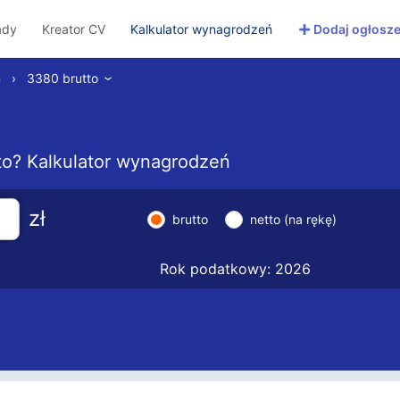
+
ady
Kreator CV
Kalkulator wynagrodzeń
Dodaj ogłosze
ń
›
3380 brutto
›
etto? Kalkulator wynagrodzeń
zł
brutto
netto (na rękę)
Rok podatkowy: 2026