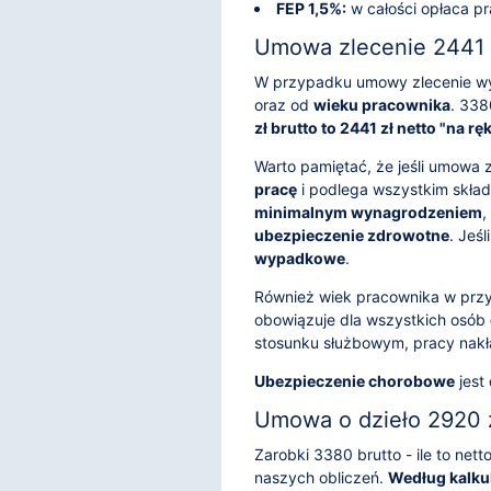
FEP 1,5%:
w całości opłaca p
Umowa zlecenie 2441 z
W przypadku umowy zlecenie wy
oraz od
wieku pracownika
. 338
zł brutto to 2441 zł netto "na rę
Warto pamiętać, że jeśli umowa 
pracę
i podlega wszystkim składk
minimalnym wynagrodzeniem
,
ubezpieczenie zdrowotne
. Jeś
wypadkowe
.
Również wiek pracownika w prz
obowiązuje dla wszystkich osób
stosunku służbowym, pracy nakł
Ubezpieczenie chorobowe
jest
Umowa o dzieło 2920 z
Zarobki 3380 brutto - ile to ne
naszych obliczeń.
Według kalkul