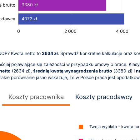
3380 zł
 brutto
 brutto
4072 zł
codawcy
-4 000
-2 000
-1 000
8 000
1 000
0
2 000
L
4 000
 UOP? Kwota netto to
2634 zł
. Sprawdź konkretne kalkulacje oraz ko
ciej pojawiające się zależności w przypadku umowy o pracę. Klasy
netto
(
2634
zł),
średnią kwotą wynagrodzenia brutto
(
3380
zł) i
n
 Takie porównanie jasno wskazuje, że w Polsce praca jest opodatko
Koszty pracownika
Koszty pracodawcy
Twoja wypłata - kwota na