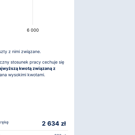
6 000
szty z nimi związane.
czny stosunek pracy cechuje się
ajwyższą kwotą związaną z
wana wysokimi kwotami.
 rękę
2 634 zł