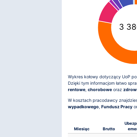
3 38
Wykres kołowy dotyczący UoP pok
Dzięki tym informacjom łatwo spr
rentowe
,
chorobowe
oraz
zdrow
W kosztach pracodawcy znajdzie
wypadkowego
,
Fundusz Pracy
o
Ubezp
Miesiąc
Brutto
emer