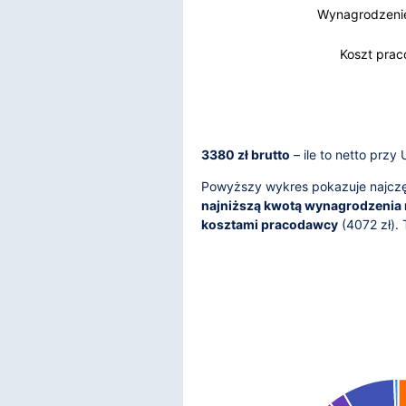
Wynagrodzenie
Wynagrodzenie
Koszt pra
3380 zł brutto
– ile to netto przy
Powyższy wykres pokazuje najczęś
najniższą kwotą wynagrodzenia 
kosztami pracodawcy
(
4072
zł).