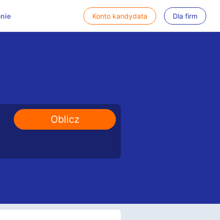
nie
Konto kandydata
Dla firm