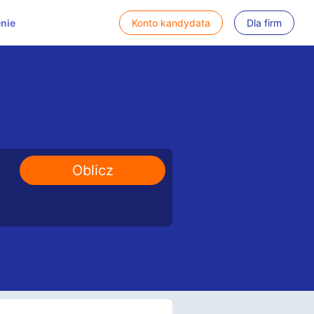
nie
Konto kandydata
Dla firm