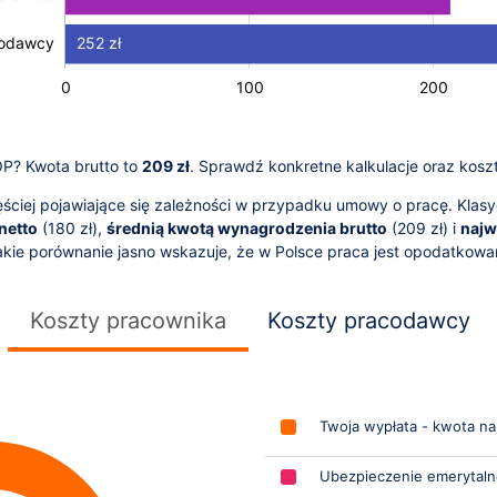
252 zł
codawcy
-200
-100
400
150
-50
50
0
100
L
200
UOP? Kwota brutto to
209 zł
. Sprawdź konkretne kalkulacje oraz kosz
ciej pojawiające się zależności w przypadku umowy o pracę. Klasy
netto
(
180
zł),
średnią kwotą wynagrodzenia brutto
(
209
zł) i
najw
Takie porównanie jasno wskazuje, że w Polsce praca jest opodatkow
Koszty pracownika
Koszty pracodawcy
Twoja wypłata - kwota na
Ubezpieczenie emerytal