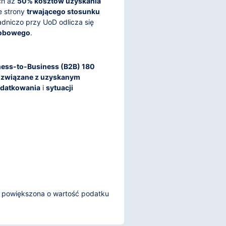
ch aż
50% kosztów uzyskania
e strony
trwającego stosunku
adniczo przy UoD odlicza się
robowego
.
ness-to-Business (B2B) 180
y związane z uzyskanym
odatkowania
i
sytuacji
z powiększona o wartość podatku