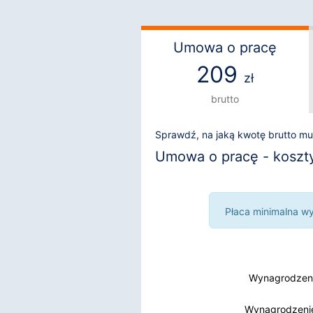
Umowa o pracę
209
zł
brutto
Sprawdź, na jaką kwotę brutto m
Umowa o pracę - koszty i
Płaca minimalna wyn
Wynagrodzeni
Wynagrodzenie
Wynagrodzenie