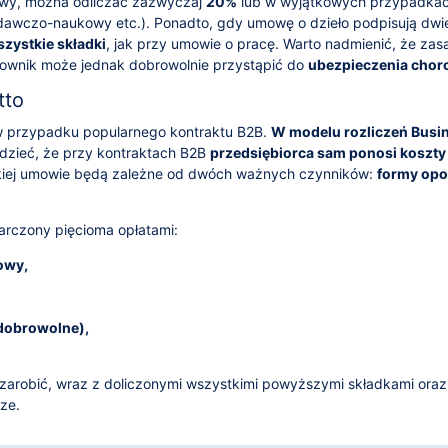
owy, można odliczać zazwyczaj
20%
lub w wyjątkowych przypadka
dawczo-naukowy etc.). Ponadto, gdy umowę o dzieło podpisują dwi
zystkie składki
, jak przy umowie o pracę. Warto nadmienić, że zas
cownik może jednak dobrowolnie przystąpić do
ubezpieczenia cho
tto
to w przypadku popularnego kontraktu B2B.
W modelu rozliczeń Busi
dzieć, że przy kontraktach B2B
przedsiębiorca sam ponosi koszt
akiej umowie będą zależne od dwóch ważnych czynników:
formy op
rczony pięcioma opłatami:
owy,
dobrowolne),
arobić, wraz z doliczonymi wszystkimi powyższymi składkami ora
ze.