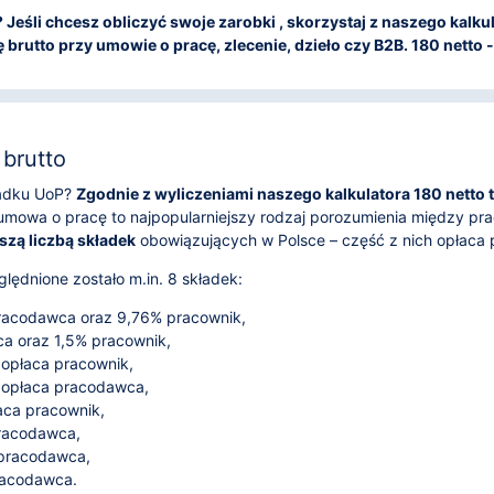
to? Jeśli chcesz obliczyć swoje zarobki , skorzystaj z naszego kal
brutto przy umowie o pracę, zlecenie, dzieło czy B2B. 180 netto - 
brutto
ypadku UoP?
Zgodnie z wyliczeniami naszego kalkulatora 180 netto t
umowa o pracę to najpopularniejszy rodzaj porozumienia między p
szą liczbą składek
obowiązujących w Polsce – część z nich opłaca
lędnione zostało m.in. 8 składek:
acodawca oraz 9,76% pracownik,
 oraz 1,5% pracownik,
 opłaca pracownik,
 opłaca pracodawca,
aca pracownik,
pracodawca,
 pracodawca,
racodawca.