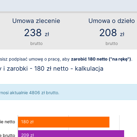
Umowa zlecenie
Umowa o dzieło
238
208
zł
zł
brutto
brutto
usisz podpisać umowę o pracę, aby
zarobić 180 netto ("na rękę")
.
 zarobki - 180 zł netto - kalkulacja
osi aktualnie 4806 zł brutto.
180 zł
e netto
209 zł
 brutto
 brutto