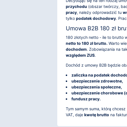
Decydując się na ten rodzaj um
przychodu
(obszar twórczy, ba
pracy
, należy odprowadzić tu
ws
tylko
podatek dochodowy
. Pra
Umowa B2B 180 zł bru
180 złotych netto - ile to brut
netto to 180 zł brutto.
Warto wie
dochodem
. Zobowiązania na t
względem ZUS
.
Dochód z umowy B2B będzie oba
zaliczka na podatek dochod
ubezpieczenie zdrowotne,
ubezpieczenia społeczne,
ubezpieczenie chorobowe (
fundusz pracy.
Tym samym suma, którą chcesz z
VAT, daje
kwotę brutto
na faktur