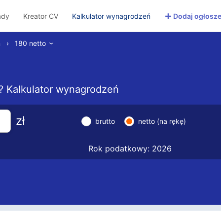
+
ady
Kreator CV
Kalkulator wynagrodzeń
Dodaj ogłosze
ń
›
180 netto
›
to? Kalkulator wynagrodzeń
zł
brutto
netto (na rękę)
Rok podatkowy: 2026