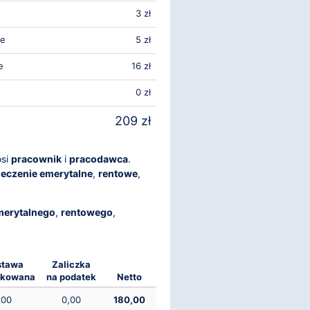
3 zł
we
5 zł
e
16 zł
0 zł
209 zł
osi
pracownik
i
pracodawca
.
eczenie emerytalne
,
rentowe
,
merytalnego
,
rentowego
,
stawa
Zaliczka
tkowana
na podatek
Netto
,00
0,00
180,00