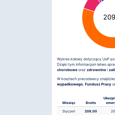
209
Wykres kołowy dotyczący UoP pok
Dzięki tym informacjom łatwo spr
chorobowe
oraz
zdrowotne
i
zal
W kosztach pracodawcy znajdzie
wypadkowego
,
Fundusz Pracy
o
Ubezpi
Miesiąc
Brutto
emer
Styczeń
209,00
20