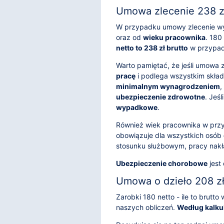
Umowa zlecenie 238 zł
W przypadku umowy zlecenie wy
oraz od
wieku pracownika
. 180
netto to 238 zł brutto
w przypad
Warto pamiętać, że jeśli umowa 
pracę
i podlega wszystkim składk
minimalnym wynagrodzeniem
,
ubezpieczenie zdrowotne
. Jeś
wypadkowe
.
Również wiek pracownika w prz
obowiązuje dla wszystkich osób
stosunku służbowym, pracy nakł
Ubezpieczenie chorobowe
jest
Umowa o dzieło 208 zł
Zarobki 180 netto - ile to brut
naszych obliczeń.
Według kalkul