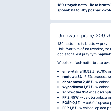
180 złotych netto - ile to brut
sposób na to, aby poznać kwotę 
Umowa o pracę 209 zł 
180 netto - ile to brutto w prz
UoP. Warto mieć na uwadze, że 
obciążona jest przy tym
najwięk
W obliczeniach netto-brutto uwzg
emerytalna 19,52%:
9,76% pr
rentowa 8%:
6,5% pracodawca
chorobowa 2,45%:
w całości
wypadkowa 1,67%:
w całości
zdrowotna 9%:
w całości opł
FP 2,45%:
w całości opłaca 
FGŚP 0,1%:
w całości opłaca
FEP 1,5%:
w całości opłaca p