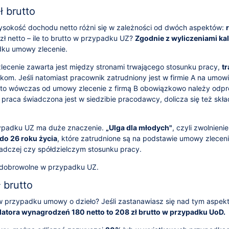
 brutto
sokość dochodu netto różni się w zależności od dwóch aspektów:
 zł netto – ile to brutto w przypadku UZ?
Zgodnie z wyliczeniami ka
ku umowy zlecenie.
zlecenie zawarta jest między stronami trwającego stosunku pracy,
t
om. Jeśli natomiast pracownik zatrudniony jest w firmie A na umowi
 to wówczas od umowy zlecenie z firmą B obowiązkowo należy odp
li praca świadczona jest w siedzibie pracodawcy, dolicza się też skł
ypadku UZ ma duże znaczenie.
„Ulga dla młodych"
, czyli zwolnien
do 26 roku życia
, które zatrudnione są na podstawie umowy zleceni
adczej czy spółdzielczym stosunku pracy.
 dobrowolne w przypadku UZ.
 brutto
to w przypadku umowy o dzieło? Jeśli zastanawiasz się nad tym aspe
atora wynagrodzeń 180 netto to 208 zł brutto w przypadku UoD.