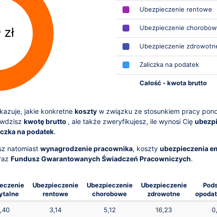
Ubezpieczenie rentowe
Ubezpieczenie chorobo
 zł
Ubezpieczenie zdrowotn
Zaliczka na podatek
Całość - kwota brutto
azuje, jakie konkretne
koszty
w związku ze stosunkiem pracy pon
awdzisz
kwotę brutto
, ale także zweryfikujesz, ile wynosi Cię
ubezpi
iczka na podatek
.
sz natomiast
wynagrodzenie pracownika
, koszty
ubezpieczenia e
raz
Fundusz Gwarantowanych Świadczeń Pracowniczych
.
eczenie
Ubezpieczenie
Ubezpieczenie
Ubezpieczenie
Pod
ytalne
rentowe
chorobowe
zdrowotne
opoda
,40
3,14
5,12
16,23
0