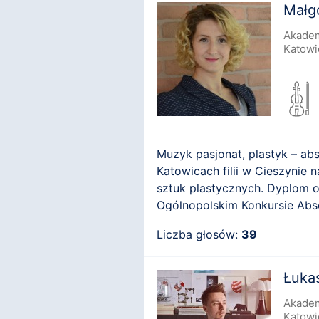
Małg
Akadem
Katowi
Muzyk pasjonat, plastyk – ab
Katowicach filii w Cieszynie 
sztuk plastycznych. Dyplom o
Ogólnopolskim Konkursie Abs
patronatem ...
Liczba głosów:
39
Łuka
Akadem
Katowi