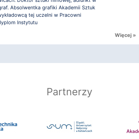
wicach. Doktor sztuki filmowej, adiunkt w
graf. Absolwentka grafiki Akademii Sztuk
wykładowcą tej uczelni w Pracowni
dyplom Instytutu
e (Czechy). Pełni funkcję prezesa Fundacji
Więcej »
rg), ...
Partnerzy