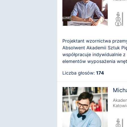
Projektant wzornictwa przem
Absolwent Akademii Sztuk Pię
współpracuje indywidualnie z
elementów wyposażenia wnętr
Łukasz Paszkowski Design. La
Liczba głosów:
174
Micha
Akadem
Katowi