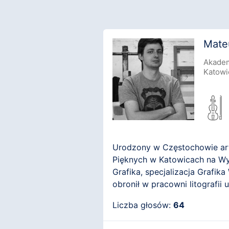
Mateu
Akadem
Katowi
Urodzony w Częstochowie art
Pięknych w Katowicach na Wyd
Grafika, specjalizacja Grafi
obronił w pracowni litografii
zatrudniony na Uniwersytecie
Liczba głosów:
64