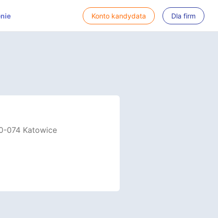
nie
Konto kandydata
Dla firm
40-074 Katowice