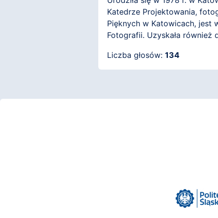
Urodziła się w 1978 r. w Kato
Katedrze Projektowania, foto
Pięknych w Katowicach, jest 
Fotografii. Uzyskała również 
Fotografii Kreatywnej w Opavi
Liczba głosów:
134
Kultura Obrazu (kulturaobrazu.o