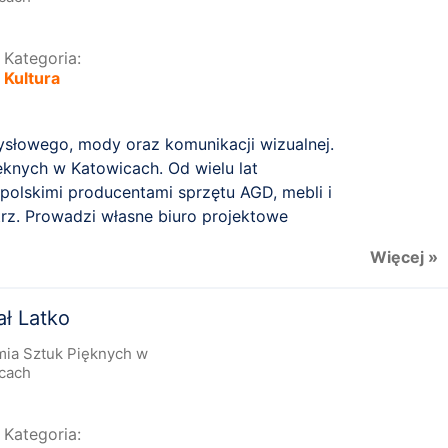
Kategoria:
Kultura
ysłowego, mody oraz komunikacji wizualnej.
knych w Katowicach. Od wielu lat
 polskimi producentami sprzętu AGD, mebli i
z. Prowadzi własne biuro projektowe
ureat nagród ...
Więcej »
ł Latko
ia Sztuk Pięknych w
cach
Kategoria: