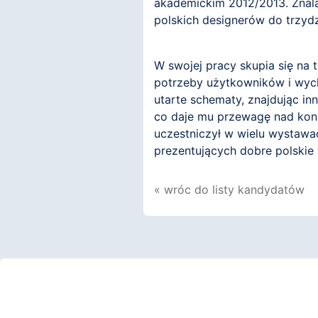
akademickim 2012/2013. Znalaz
polskich designerów do trzydz
W swojej pracy skupia się na 
potrzeby użytkowników i wych
utarte schematy, znajdując in
co daje mu przewagę nad konk
uczestniczył w wielu wystaw
prezentujących dobre polskie
« wróc do listy kandydatów