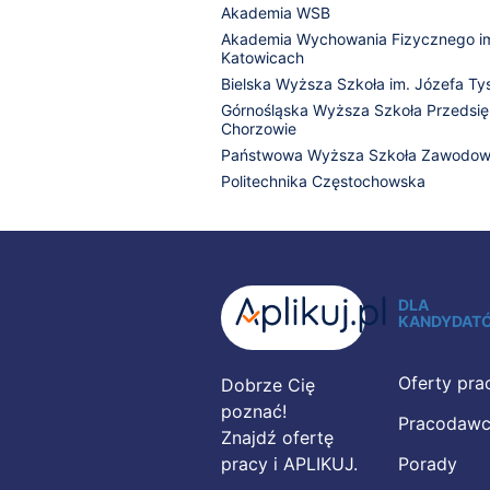
Akademia WSB
Akademia Wychowania Fizycznego im
Katowicach
Bielska Wyższa Szkoła im. Józefa Tys
Górnośląska Wyższa Szkoła Przedsięb
Chorzowie
Państwowa Wyższa Szkoła Zawodow
Politechnika Częstochowska
DLA
KANDYDAT
Oferty pra
Dobrze Cię
poznać!
Pracodaw
Znajdź ofertę
pracy i APLIKUJ.
Porady