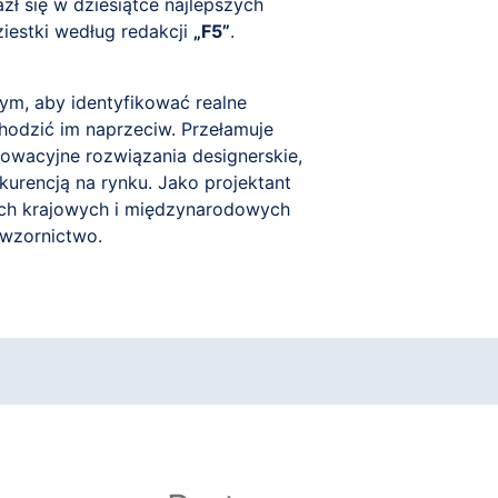
ł się w dziesiątce najlepszych
iestki według redakcji
„F5”
.
tym, aby identyfikować realne
odzić im naprzeciw. Przełamuje
nowacyjne rozwiązania designerskie,
urencją na rynku. Jako projektant
ach krajowych i międzynarodowych
 wzornictwo.