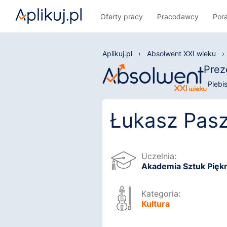
Oferty pracy
Pracodawcy
Por
Aplikuj.pl
›
Absolwent XXI wieku
›
Prez
Plebi
Łukasz Pas
Uczelnia:
Akademia Sztuk Pięk
Kategoria:
Kultura