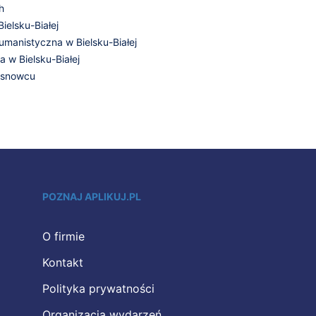
h
ielsku-Białej
anistyczna w Bielsku-Białej
 w Bielsku-Białej
osnowcu
POZNAJ APLIKUJ.PL
O firmie
Kontakt
Polityka prywatności
Organizacja wydarzeń