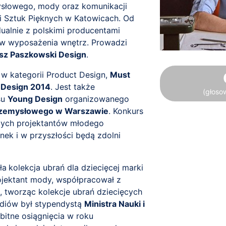
ysłowego, mody oraz komunikacji
i Sztuk Pięknych w Katowicach. Od
dualnie z polskimi producentami
ów wyposażenia wnętrz. Prowadzi
sz Paszkowski Design
.
w kategorii Product Design,
Must
 Design 2014
. Jest także
(głoso
su
Young Design
organizowanego
Przemysłowego w Warszawie
. Konkurs
cych projektantów młodego
ynek i w przyszłości będą zdolni
ła
kolekcja ubrań dla dziecięcej marki
rojektant mody, współpracował z
, tworząc kolekcje ubrań dziecięcych
udiów był stypendystą
Ministra Nauki i
itne osiągnięcia w roku