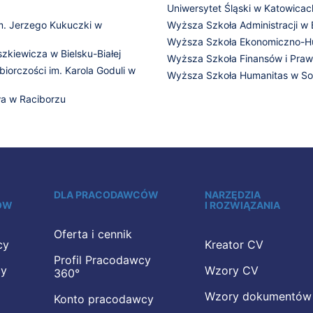
Uniwersytet Śląski w Katowicac
. Jerzego Kukuczki w
Wyższa Szkoła Administracji w B
Wyższa Szkoła Ekonomiczno-Hum
zkiewicza w Bielsku-Białej
Wyższa Szkoła Finansów i Prawa
iorczości im. Karola Goduli w
Wyższa Szkoła Humanitas w S
a w Raciborzu
DLA PRACODAWCÓW
NARZĘDZIA
ÓW
I ROZWIĄZANIA
Oferta i cennik
cy
Kreator CV
Profil Pracodawcy
cy
Wzory CV
360°
Wzory dokumentów
Konto pracodawcy