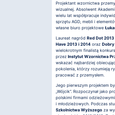
Projektant wzornictwa przem
wizualnej. Absolwent Akademi
wielu lat współpracuje indywi
sprzętu AGD, mebli i element
własne biuro projektowe
Łuka
Laureat nagród
Red Dot 2013
Have 2013 i 2014
oraz
Dobry
wielokrotnym finalistą konkur
przez
Instytut Wzornictwa 
wskazać najbardziej obiecują
pokolenia, którzy rozumieją r
pracować z przemysłem.
Jego pierwszym projektem by
„Wójcik”. Rozpoczynał jako p
polskimi firmami odzieżowymi
i młodzieżowych. Podczas st
Szkolnictwa Wyższego
za wyb