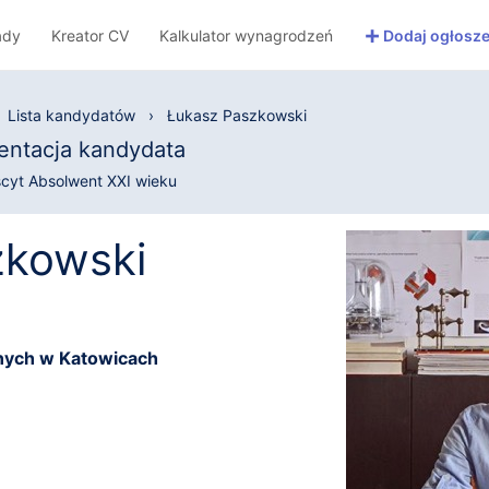
+
ady
Kreator CV
Kalkulator wynagrodzeń
Dodaj ogłosze
Lista kandydatów
›
Łukasz Paszkowski
entacja kandydata
scyt Absolwent XXI wieku
zkowski
nych w Katowicach