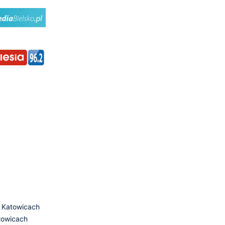
 Katowicach
towicach