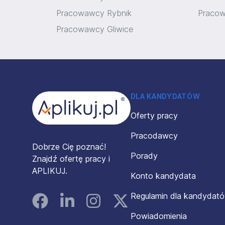
Pracowawcy Rybnik
Pracow
Pracowawcy Gliwice
Stopka
DLA KANDYDATÓW
Oferty pracy
Pracodawcy
Dobrze Cię poznać!
Porady
Znajdź ofertę pracy i
APLIKUJ.
Konto kandydata
Regulamin dla kandydat
Facebook
Linked In
Instagram
Instagram
Powiadomienia