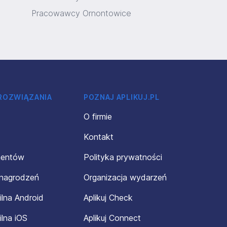
Pracowawcy Ornontowice
 ROZWIĄZANIA
POZNAJ APLIKUJ.PL
O firmie
Kontakt
mentów
Polityka prywatności
ynagrodzeń
Organizacja wydarzeń
ilna Android
Aplikuj Check
ilna iOS
Aplikuj Connect