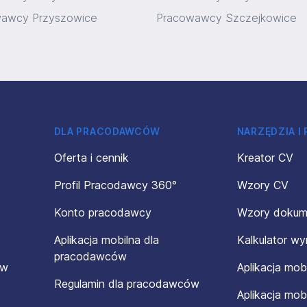
awcy Przyszowice
Pracowawcy Szczejkowice
DLA PRACODAWCÓW
NARZĘDZIA I
Oferta i cennik
Kreator CV
Profil Pracodawcy 360°
Wzory CV
Konto pracodawcy
Wzory doku
Aplikacja mobilna dla
Kalkulator w
pracodawców
ów
Aplikacja mob
Regulamin dla pracodawców
Aplikacja mob