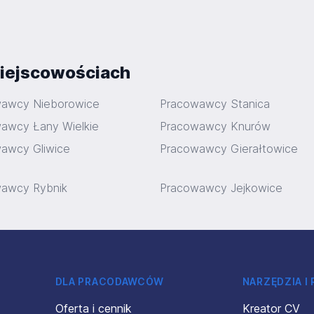
iejscowościach
awcy Nieborowice
Pracowawcy Stanica
awcy Łany Wielkie
Pracowawcy Knurów
awcy Gliwice
Pracowawcy Gierałtowice
awcy Rybnik
Pracowawcy Jejkowice
DLA PRACODAWCÓW
NARZĘDZIA I
Oferta i cennik
Kreator CV