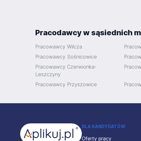
Pracodawcy w sąsiednich m
Pracowawcy Wilcza
Pracow
Pracowawcy Sośnicowice
Pracow
Pracowawcy Czerwionka-
Pracow
Leszczyny
Pracowawcy Przyszowice
Pracow
Stopka
DLA KANDYDATÓW
Oferty pracy