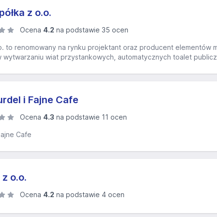
ółka z o.o.
Ocena
4.2
na podstawie 35 ocen
o. to renomowany na rynku projektant oraz producent elementów mał
ę w wytwarzaniu wiat przystankowych, automatycznych toalet public
rdel i Fajne Cafe
Ocena
4.3
na podstawie 11 ocen
Fajne Cafe
z o.o.
Ocena
4.2
na podstawie 4 ocen