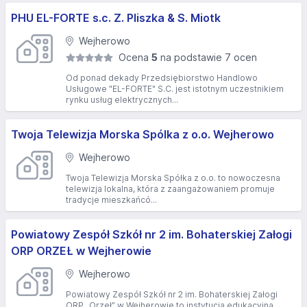
PHU EL-FORTE s.c. Z. Pliszka & S. Miotk
Wejherowo
Ocena
5
na podstawie 7 ocen
Od ponad dekady Przedsiębiorstwo Handlowo
Usługowe "EL-FORTE" S.C. jest istotnym uczestnikiem
rynku usług elektrycznych...
Twoja Telewizja Morska Spólka z o.o. Wejherowo
Wejherowo
Twoja Telewizja Morska Spółka z o.o. to nowoczesna
telewizja lokalna, która z zaangażowaniem promuje
tradycje mieszkańcó...
Powiatowy Zespół Szkół nr 2 im. Bohaterskiej Załogi
ORP ORZEŁ w Wejherowie
Wejherowo
Powiatowy Zespół Szkół nr 2 im. Bohaterskiej Załogi
ORP „Orzeł” w Wejherowie to instytucja edukacyjna,