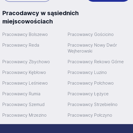
Pracodawcy w sąsiednich
miejscowościach
Pracowawcy Bolszewo
Pracowawcy Gościcino
Pracowawcy Reda
Pracowawcy Nowy Dwór
Wejherowski
Pracowawcy Zbychowo
Pracowawcy Rekowo Górne
Pracowawcy Kębłowo
Pracowawcy Luzino
Pracowawcy Leśniewo
Pracowawcy Połchowo
Pracowawcy Rumia
Pracowawcy Łężyce
Pracowawcy Szemud
Pracowawcy Strzebielino
Pracowawcy Mrzezino
Pracowawcy Połczyno
Stopka