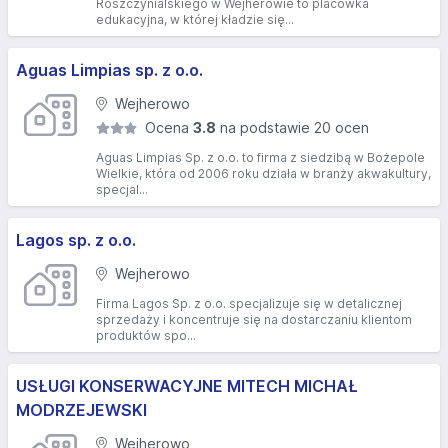
Roszczynialskiego w Wejherowie to placówka
edukacyjna, w której kładzie się...
Aguas Limpias sp. z o.o.
Wejherowo
Ocena
3.8
na podstawie 20 ocen
Aguas Limpias Sp. z o.o. to firma z siedzibą w Bożepole
Wielkie, która od 2006 roku działa w branży akwakultury,
specjal...
Lagos sp. z o.o.
Wejherowo
Firma Lagos Sp. z o.o. specjalizuje się w detalicznej
sprzedaży i koncentruje się na dostarczaniu klientom
produktów spo...
USŁUGI KONSERWACYJNE MITECH MICHAŁ
MODRZEJEWSKI
Wejherowo