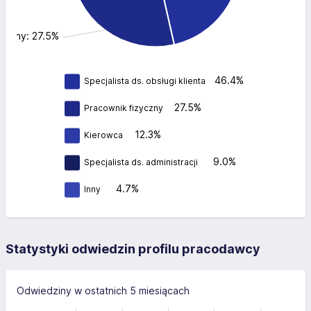
zyczny: 27.5%
46.4%
Specjalista ds. obsługi klienta
27.5%
Pracownik fizyczny
12.3%
Kierowca
9.0%
Specjalista ds. administracji
4.7%
Inny
Statystyki odwiedzin profilu pracodawcy
Odwiedziny w ostatnich 5 miesiącach
-40
-20
-10
60
40