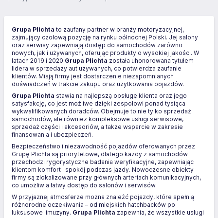
Grupa Plichta
to zaufany partner w branży motoryzacyjnej,
zajmujący czołową pozycję na rynku północnej Polski. Jej salony
oraz serwisy zapewniają dostęp do samochodów zarówno
nowych, jak i używanych, oferując produkty o wysokiej jakości. W
latach 2019 i 2020
Grupa Plichta
została uhonorowana tytułem
lidera w sprzedaży aut używanych, co potwierdza zaufanie
klientów. Misją firmy jest dostarczenie niezapomnianych
doświadczeń w trakcie zakupu oraz użytkowania pojazdów.
Grupa Plichta
stawia na najlepszą obsługę klienta oraz jego
satysfakcję, co jest możliwe dzięki zespołowi ponad tysiąca
wykwalifikowanych doradców. Obejmuje to nie tylko sprzedaż
samochodów, ale również kompleksowe usługi serwisowe,
sprzedaż części i akcesoriów, a także wsparcie w zakresie
finansowania i ubezpieczeń.
Bezpieczeństwo i niezawodność pojazdów oferowanych przez
Grupę Plichta są priorytetowe, dlatego każdy z samochodów
przechodzi rygorystyczne badania weryfikacyjne, zapewniając
klientom komfort i spokój podczas jazdy. Nowoczesne obiekty
firmy są zlokalizowane przy głównych arteriach komunikacyjnych,
co umożliwia łatwy dostęp do salonów i serwisów.
W przyjaznej atmosferze można znaleźć pojazdy, które spełnią
różnorodne oczekiwania – od miejskich hatchbacków po
luksusowe limuzyny.
Grupa Plichta
zapewnia, że wszystkie usługi