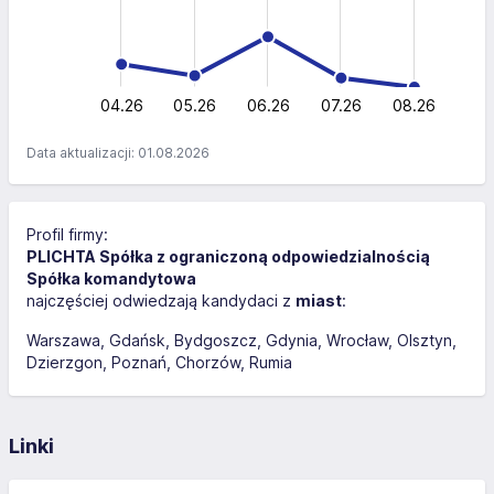
40
20
0
04.26
05.26
06.26
L
07.26
08.26
Data aktualizacji: 01.08.2026
Profil firmy:
PLICHTA Spółka z ograniczoną odpowiedzialnością
Spółka komandytowa
najczęściej odwiedzają kandydaci z
miast
:
Warszawa
Gdańsk
Bydgoszcz
Gdynia
Wrocław
Olsztyn
Dzierzgon
Poznań
Chorzów
Rumia
Linki