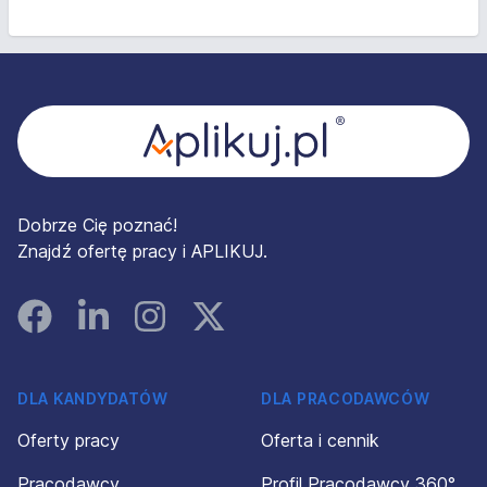
Stopka
Dobrze Cię poznać!
Znajdź ofertę pracy i APLIKUJ.
Facebook
Linked In
Instagram
Instagram
DLA KANDYDATÓW
DLA PRACODAWCÓW
Oferty pracy
Oferta i cennik
Pracodawcy
Profil Pracodawcy 360°