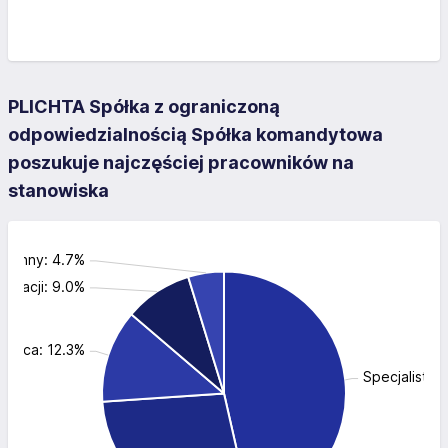
PLICHTA Spółka z ograniczoną
odpowiedzialnością Spółka komandytowa
poszukuje najczęściej pracowników na
stanowiska
Inny: 4.7%
istracji: 9.0%
rowca: 12.3%
Specjalista d