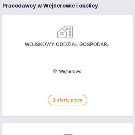
Pracodawcy w Wejherowie i okolicy
przeprowadzanie napraw zgodnie z technologią
naprawy danej marki
doposażenia
dbanie o ład i porządek w miejscu pracy
wykonywanie innych prac zleconych na rzecz
WOJSKOWY ODDZIAŁ GOSPODAR...
serwisu
Wymagania
Wejherowo
wykształcenie kierunkowe
wiedza techniczna
zaangażowanie w powierzone zadania
bardzo dobra organizacja pracy
2
oferty pracy
ważne prawo jazdy kategorii B
mile widziane: udokumentowane doświadczenie w
zawodzie
Oferujemy