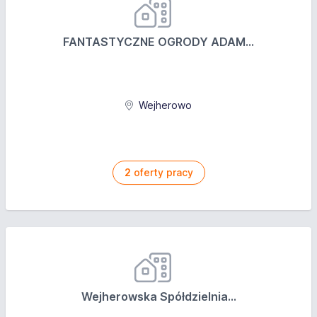
współpracę w Gdyni, Gdańsku lub Wejherowie
od
FANTASTYCZNE OGRODY ADAM...
zaraz lub możemy zaczekać na zakończenie
Twojego okresu wypowiedzenia
atrakcyjne wynagrodzenie
system szkoleń
Wejherowo
możliwość rozwoju i certyfikowane szkolenia
umowę zlecenie, B2B
2
oferty pracy
Wejherowska Spółdzielnia...