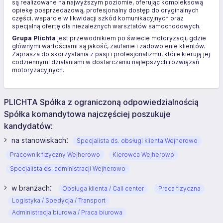
są realizowane na najwyższym poziomie, oferując kompleksową
opiekę posprzedażową, profesjonalny dostęp do oryginalnych
części, wsparcie w likwidacji szkód komunikacyjnych oraz
specjalną ofertę dla niezależnych warsztatów samochodowych.
Grupa Plichta
jest przewodnikiem po świecie motoryzacji, gdzie
głównymi wartościami są jakość, zaufanie i zadowolenie klientów.
Zaprasza do skorzystania z pasji i profesjonalizmu, które kierują jej
codziennymi działaniami w dostarczaniu najlepszych rozwiązań
motoryzacyjnych.
PLICHTA Spółka z ograniczoną odpowiedzialnością
Spółka komandytowa najczęściej poszukuje
kandydatów:
:
na stanowiskach
Specjalista ds. obsługi klienta Wejherowo
Pracownik fizyczny Wejherowo
Kierowca Wejherowo
Specjalista ds. administracji Wejherowo
:
w branżach
Obsługa klienta / Call center
Praca fizyczna
Logistyka / Spedycja / Transport
Administracja biurowa / Praca biurowa