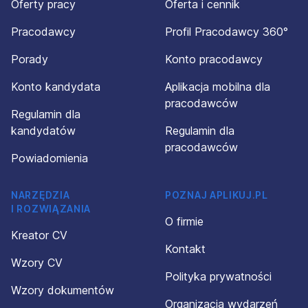
Oferty pracy
Oferta i cennik
Pracodawcy
Profil Pracodawcy 360°
Porady
Konto pracodawcy
Konto kandydata
Aplikacja mobilna dla
pracodawców
Regulamin dla
kandydatów
Regulamin dla
pracodawców
Powiadomienia
NARZĘDZIA
POZNAJ APLIKUJ.PL
I ROZWIĄZANIA
O firmie
Kreator CV
Kontakt
Wzory CV
Polityka prywatności
Wzory dokumentów
Organizacja wydarzeń