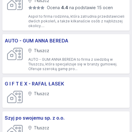
Tłuszcz
Ocena
4.4
na podstawie 15 ocen
Aspol to firma rodzinna, która zatrudnia przedstawicieli
dwóch pokoleń, a także kilkanaście osób z najbliższej
okolicy....
AUTO - GUM ANNA BEREDA
Tłuszcz
AUTO - GUM ANNA BEREDA to firma z siedzibą w
Tłuszczu, która specjalizuje się w branży gumowej.
Oferuje szeroką gamę pro...
G I F T E X - RAFAŁ ŁASEK
Tłuszcz
Szyj po swojemu sp. z o.o.
Tłuszcz