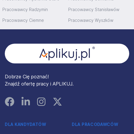
Pracowawcy Radzymin
Pracowawcy Stanisławów
Pracowawcy Ciemne
Pracowawcy Wyszków
Stopka
Dobrze Cię poznać!
Znajdź ofertę pracy i APLIKUJ.
Facebook
Linked In
Instagram
Instagram
DLA KANDYDATÓW
DLA PRACODAWCÓW