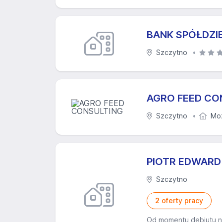
BANK SPÓŁDZI
Szczytno
AGRO FEED CO
Szczytno
Moż
PIOTR EDWAR
Szczytno
2
oferty pracy
Od momentu debiutu 