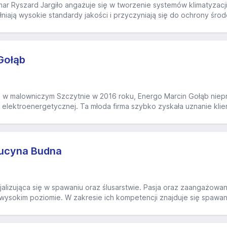
r Ryszard Jargiło angażuje się w tworzenie systemów klimatyzacji,
łniają wysokie standardy jakości i przyczyniają się do ochrony środ
Gołąb
 w malowniczym Szczytnie w 2016 roku, Energo Marcin Gołąb niep
 elektroenergetycznej. Ta młoda firma szybko zyskała uznanie kli
Lucyna Budna
jalizująca się w spawaniu oraz ślusarstwie. Pasja oraz zaangażowa
 wysokim poziomie. W zakresie ich kompetencji znajduje się spawa