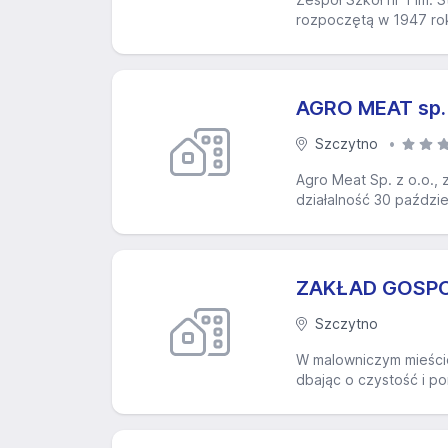
rozpoczętą w 1947 roku.
AGRO MEAT sp. 
Szczytno
Agro Meat Sp. z o.o., 
działalność 30 paździ
ZAKŁAD GOSPO
Szczytno
W malowniczym mieście
dbając o czystość i p