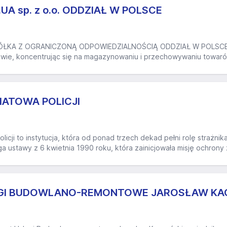
A sp. z o.o. ODDZIAŁ W POLSCE
KA Z OGRANICZONĄ ODPOWIEDZIALNOŚCIĄ ODDZIAŁ W POLSCE to fi
wie, koncentrując się na magazynowaniu i przechowywaniu towarów
ATOWA POLICJI
icji to instytucja, która od ponad trzech dekad pełni rolę strażn
ęga ustawy z 6 kwietnia 1990 roku, która zainicjowała misję ochrony
UGI BUDOWLANO-REMONTOWE JAROSŁAW KA