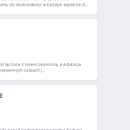
dążeniu do doskonałości w każdym aspekcie d...
 jest łączona z nowoczesnością, a edukacja
powojennych czasach j...
E
iada ponad siedemdziesięcioletnią tradycję,