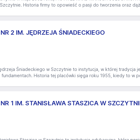
w Szczytnie. Historia firmy to opowieść o pasji do tworzenia oraz 
NR 2 IM. JĘDRZEJA ŚNIADECKIEGO
Jędrzeja Śniadeckiego w Szczytnie to instytucja, w której tradycja
h fundamentach. Historia tej placówki sięga roku 1955, kiedy to w 
NR 1 IM. STANISŁAWA STASZICA W SZCZYTNI
Stanisława Staszica w Szczytnie to instytucja edukacyjna, która pos