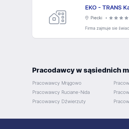
EKO - TRANS Ka
Piecki
Firma zajmuje sie świ
Pracodawcy w sąsiednich m
Pracowawcy Mrągowo
Pracow
Pracowawcy Ruciane-Nida
Praco
Pracowawcy Dźwierzuty
Pracow
Stopka