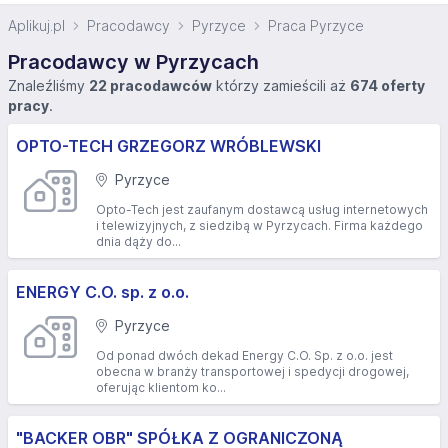
Aplikuj.pl
Pracodawcy
Pyrzyce
Praca Pyrzyce
Pracodawcy w Pyrzycach
Znaleźliśmy
22 pracodawców
którzy zamieścili aż
674 oferty
pracy
.
OPTO-TECH GRZEGORZ WRÓBLEWSKI
Pyrzyce
Opto-Tech jest zaufanym dostawcą usług internetowych
i telewizyjnych, z siedzibą w Pyrzycach. Firma każdego
dnia dąży do...
ENERGY C.O. sp. z o.o.
Pyrzyce
Od ponad dwóch dekad Energy C.O. Sp. z o.o. jest
obecna w branży transportowej i spedycji drogowej,
oferując klientom ko...
"BACKER OBR" SPÓŁKA Z OGRANICZONĄ