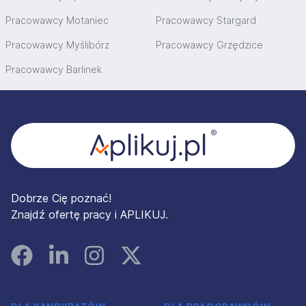
Pracowawcy Motaniec
Pracowawcy Stargard
Pracowawcy Myślibórz
Pracowawcy Grzędzice
Pracowawcy Barlinek
Stopka
Dobrze Cię poznać!
Znajdź ofertę pracy i APLIKUJ.
Facebook
Linked In
Instagram
Instagram