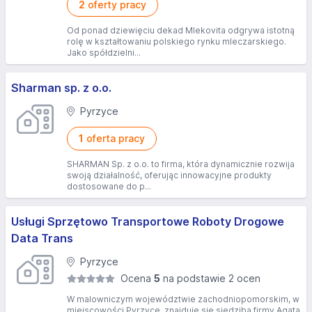
2
oferty pracy
Od ponad dziewięciu dekad Mlekovita odgrywa istotną
rolę w kształtowaniu polskiego rynku mleczarskiego.
Jako spółdzielni...
Sharman sp. z o.o.
Pyrzyce
1
oferta pracy
SHARMAN Sp. z o.o. to firma, która dynamicznie rozwija
swoją działalność, oferując innowacyjne produkty
dostosowane do p...
Usługi Sprzętowo Transportowe Roboty Drogowe
Data Trans
Pyrzyce
Ocena
5
na podstawie 2 ocen
W malowniczym województwie zachodniopomorskim, w
miejscowości Pyrzyce, znajduje się siedziba firmy Agata