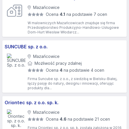
Mazańcowice
Ocena
4.1
na podstawie 7 ocen
W malowniczych Mazańcowicach znajduje się firma
Przedsiębiorstwo Produkcyjno-Handlowo-Usługowe
Dom-Hurt Wiesław Włodarcz...
SUNCUBE sp. z o.o.
Mazańcowice
Możliwość pracy zdalnej
Ocena
4
na podstawie 4 ocen
Firma Suncube sp. z o.o., z siedzibą w Bielsku-Białej,
łączy pasję do natury, designu i innowacji, oferując
produkty dla...
Oriontec sp. z o.o. sp. k.
Mazańcowice
Ocena
4.6
na podstawie 21 ocen
Firma Oriontec sp. z o.o. sp. k. została założona w 2016