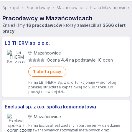
Aplikuj.pl
Pracodawcy
Mazańcowice
Praca Mazańcowice
Pracodawcy w Mazańcowicach
Znaleźliśmy
16 pracodawców
którzy zamieścili aż
3566 ofert
pracy
.
LB THERM sp. z o.o.
Mazańcowice
Ocena
4.4
na podstawie 10 ocen
1
oferta pracy
Firma LB THERM Sp. z o. o. funkcjonuje w jednolitej
polskiej strukturze kapitałowej od 2007 roku. Od
początku swojej dzi...
Exclusal sp. z o.o. spółka komandytowa
Mazańcowice
Firma Exclusal jest zaufanym partnerem w dziedzinie
zaawansowanych rozwiązań metalowych oraz