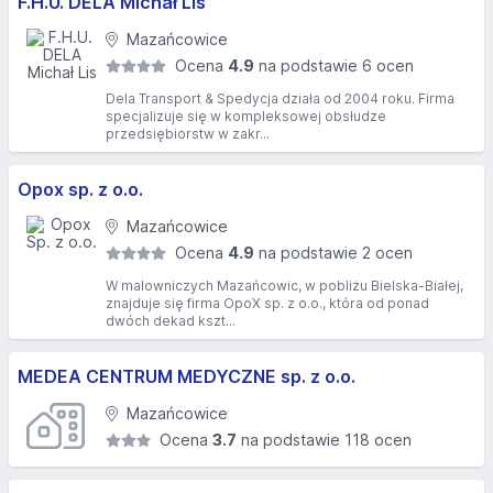
F.H.U. DELA Michał Lis
Mazańcowice
Ocena
4.9
na podstawie 6 ocen
Dela Transport & Spedycja działa od 2004 roku. Firma
specjalizuje się w kompleksowej obsłudze
przedsiębiorstw w zakr...
Opox sp. z o.o.
Mazańcowice
Ocena
4.9
na podstawie 2 ocen
W malowniczych Mazańcowic, w pobliżu Bielska-Białej,
znajduje się firma OpoX sp. z o.o., która od ponad
dwóch dekad kszt...
MEDEA CENTRUM MEDYCZNE sp. z o.o.
Mazańcowice
Ocena
3.7
na podstawie 118 ocen