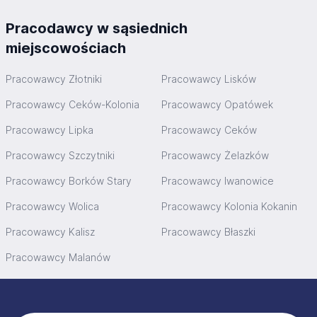
Pracodawcy w sąsiednich
miejscowościach
Pracowawcy Złotniki
Pracowawcy Lisków
Pracowawcy Ceków-Kolonia
Pracowawcy Opatówek
Pracowawcy Lipka
Pracowawcy Ceków
Pracowawcy Szczytniki
Pracowawcy Żelazków
Pracowawcy Borków Stary
Pracowawcy Iwanowice
Pracowawcy Wolica
Pracowawcy Kolonia Kokanin
Pracowawcy Kalisz
Pracowawcy Błaszki
Pracowawcy Malanów
Stopka