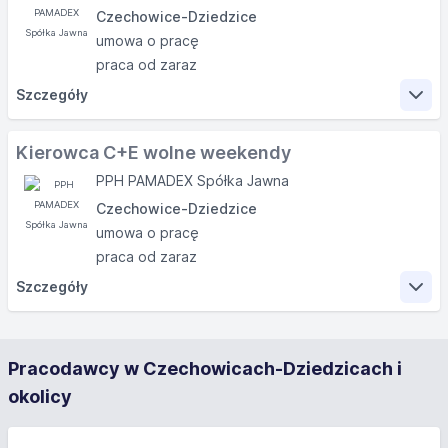
Czechowice-Dziedzice
umowa o pracę
praca od zaraz
Szczegóły
Zakres obowiązków
Kierowca C+E wolne weekendy
PPH PAMADEX Spółka Jawna
Prowadzenie pojazdu o masie powyżej 3,5 tony;
Czechowice-Dziedzice
Wsparcie pracowników produkcji w czasie postoju;
umowa o pracę
Zaopatrzenie i dostawa w ramach wlasnej produkcji;
praca od zaraz
Wymagania
Szczegóły
Zakres obowiązków
Prawo jazdy kategorii C+E;
Pracodawcy w Czechowicach-Dziedzicach i
Cyfrowa karta kierowcy;
Prowadzenie pojazdu o masie powyżej 3,5 tony;
Doświadczenie w prowadzeniu pojazdów typ
okolicy
Wsparcie pracowników produkcji w czasie postoju;
MEGA;
Zaopatrzenie i dostawa w ramach wlasnej produkcji;