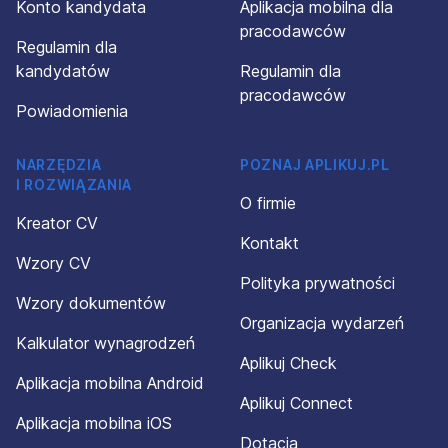
Konto kandydata
Aplikacja mobilna dla
pracodawców
Regulamin dla
kandydatów
Regulamin dla
pracodawców
Powiadomienia
NARZĘDZIA
POZNAJ APLIKUJ.PL
I ROZWIĄZANIA
O firmie
Kreator CV
Kontakt
Wzory CV
Polityka prywatności
Wzory dokumentów
Organizacja wydarzeń
Kalkulator wynagrodzeń
Aplikuj Check
Aplikacja mobilna Android
Aplikuj Connect
Aplikacja mobilna iOS
Dotacja