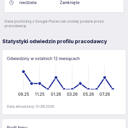
niedziela
Zamknięte
Dane pochodzą z Google Places lub zostały podane przez
pracodawcę.
Statystyki odwiedzin profilu pracodawcy
Odwiedziny w ostatnich 12 miesiącach
-4
-2
-1
6
1
4
0
2
0
09.25
11.25
01.26
03.26
L
05.26
07.26
Data aktualizacji: 01.08.2026
Profil firmy: