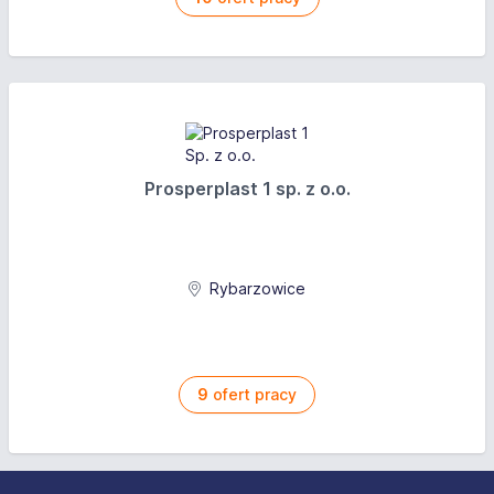
Prosperplast 1 sp. z o.o.
Rybarzowice
9
ofert pracy
Stopka