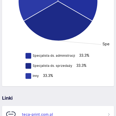
Specjal
33.3%
Specjalista ds. administracji
33.3%
Specjalista ds. sprzedaży
33.3%
Inny
Linki
teca-print.com.pl