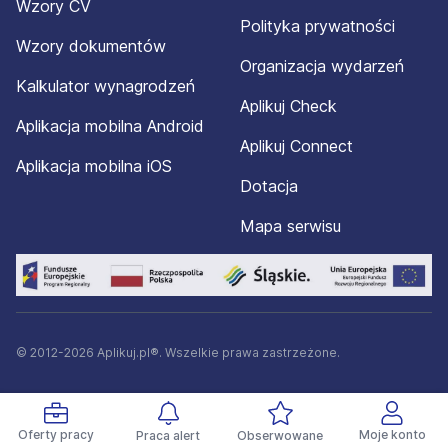
Wzory CV
Polityka prywatności
Wzory dokumentów
Organizacja wydarzeń
Kalkulator wynagrodzeń
Aplikuj Check
Aplikacja mobilna Android
Aplikuj Connect
Aplikacja mobilna iOS
Dotacja
Mapa serwisu
© 2012-2026 Aplikuj.pl®. Wszelkie prawa zastrzeżone.
Oferty pracy
Moje konto
Praca alert
Obserwowane