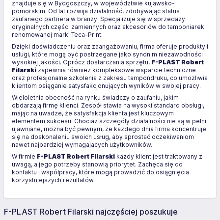
znajduje się w Bydgoszczy, w województwie kujawsko-
pomorskim. Od lat rozwija działalność, zdobywając status
zaufanego partnera w branży. Specjalizuje się w sprzedaży
oryginalnych części zamiennych oraz akcesoriów do tamponiarek
renomowanej marki Teca-Print.
Dzięki doświadczeniu oraz zaangażowaniu, firma oferuje produkty i
usługi, które mogą być postrzegane jako synonim niezawodności i
wysokiej jakości. Oprócz dostarczania sprzętu,
F-PLAST Robert
Filarski
zapewnia również kompleksowe wsparcie techniczne
oraz profesjonalne szkolenia z zakresu tampondruku, co umożliwia
klientom osiąganie satysfakcjonujących wyników w swojej pracy.
Wieloletnia obecność na rynku świadczy o zaufaniu, jakim
obdarzają firmę klienci. Zespół stawia na wysoki standard obsługi,
mając na uwadze, że satysfakcja klienta jest kluczowym
elementem sukcesu. Chociaż szczegóły działalności nie są w pełni
ujawniane, można być pewnym, że każdego dnia firma koncentruje
się na doskonaleniu swoich usług, aby sprostać oczekiwaniom
nawet najbardziej wymagających użytkowników.
W firmie
F-PLAST Robert Filarski
każdy klient jest traktowany z
uwagą, a jego potrzeby stanowią priorytet. Zachęca się do
kontaktu i współpracy, które mogą prowadzić do osiągnięcia
korzystniejszych rezultatów.
F-PLAST Robert Filarski najczęściej poszukuje