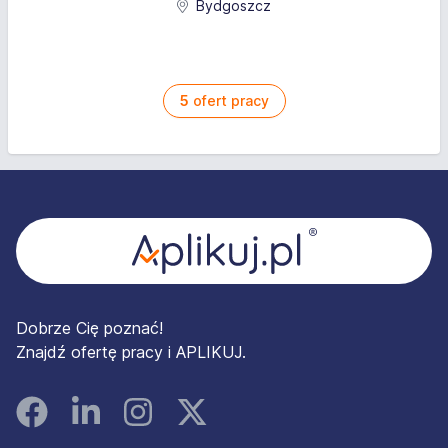
Bydgoszcz
5
ofert pracy
Stopka
Dobrze Cię poznać!
Znajdź ofertę pracy i APLIKUJ.
Facebook
Linked In
Instagram
Instagram