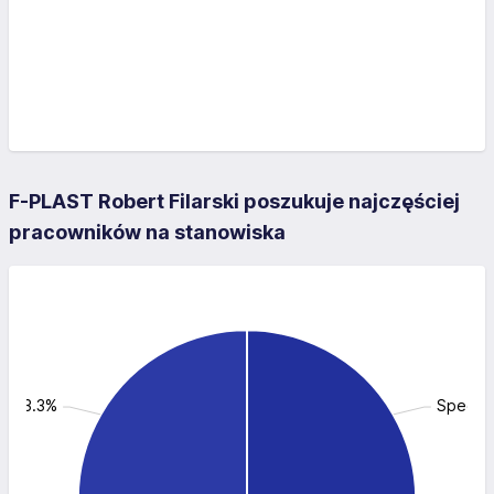
F-PLAST Robert Filarski poszukuje najczęściej
pracowników na stanowiska
y: 33.3%
Specjali