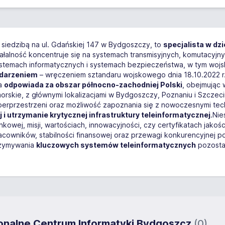
siedzibą na ul. Gdańskiej 147 w Bydgoszczy, to
specjalista w dz
ałalność koncentruje się na systemach transmisyjnych, komutacyjnyc
na systemach informatycznych i systemach bezpieczeństwa, w tym wo
ydarzeniem
– wręczeniem sztandaru wojskowego dnia 18.10.2022 r
ra
odpowiada za obszar północno-zachodniej Polski
, obejmując
rskie, z głównymi lokalizacjami w Bydgoszczy, Poznaniu i Szczeci
zestrzeni oraz możliwość zapoznania się z nowoczesnymi technol
 i utrzymanie krytycznej infrastruktury teleinformatycznej
.Nie
kowej, misji, wartościach, innowacyjności, czy certyfikatach jakoś
acowników, stabilności finansowej oraz przewagi konkurencyjnej 
rzymywania
kluczowych systemów teleinformatycznych
pozostaj
ionalne Centrum Informatyki Bydgoszcz
(0)