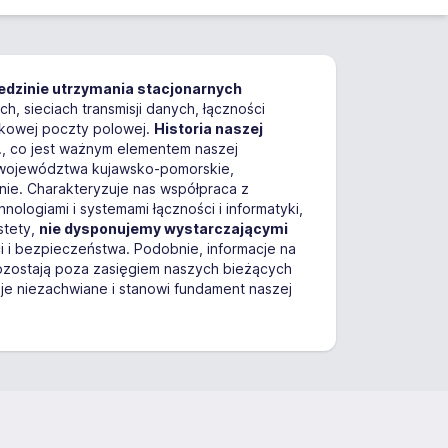
iedzinie utrzymania stacjonarnych
h, sieciach transmisji danych, łączności
jskowej poczty polowej.
Historia naszej
., co jest ważnym elementem naszej
 województwa kujawsko-pomorskie,
nie. Charakteryzuje nas współpraca z
ogiami i systemami łączności i informatyki,
stety,
nie dysponujemy wystarczającymi
ci i bezpieczeństwa. Podobnie, informacje na
pozostają poza zasięgiem naszych bieżących
e niezachwiane i stanowi fundament naszej