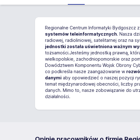
Regionalne Centrum Informatyki Bydgoszcz z 
systemów teleinformatycznych
. Nasza dzi
radiowej, radioliniowej, satelitarnej oraz 
jednostki została uświetniona ważnym w
tożsamości.Jesteśmy jednostką prawną, któ
wielkopolskie, zachodniopomorskie oraz pomo
Dowództwem Komponentu Wojsk Obrony Cyberpr
co podkreśla nasze zaangażowanie w
rozwój
danymi
aby opowiedzieć o naszej pozycji ryn
temat międzynarodowej obecności, liczby pr
danych. Mimo to, nasze zobowiązanie do ut
działalności.
Opinie pracowników o firmie Reg