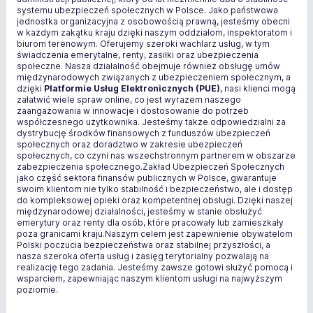
systemu ubezpieczeń społecznych w Polsce. Jako państwowa
jednostka organizacyjna z osobowością prawną, jesteśmy obecni
w każdym zakątku kraju dzięki naszym oddziałom, inspektoratom i
biurom terenowym. Oferujemy szeroki wachlarz usług, w tym
świadczenia emerytalne, renty, zasiłki oraz ubezpieczenia
społeczne. Nasza działalność obejmuje również obsługę umów
międzynarodowych związanych z ubezpieczeniem społecznym, a
dzięki
Platformie Usług Elektronicznych (PUE)
, nasi klienci mogą
załatwić wiele spraw online, co jest wyrazem naszego
zaangażowania w innowacje i dostosowanie do potrzeb
współczesnego użytkownika. Jesteśmy także odpowiedzialni za
dystrybucję środków finansowych z funduszów ubezpieczeń
społecznych oraz doradztwo w zakresie ubezpieczeń
społecznych, co czyni nas wszechstronnym partnerem w obszarze
zabezpieczenia społecznego.Zakład Ubezpieczeń Społecznych
jako część sektora finansów publicznych w Polsce, gwarantuje
swoim klientom nie tylko stabilność i bezpieczeństwo, ale i dostęp
do kompleksowej opieki oraz kompetentnej obsługi. Dzięki naszej
międzynarodowej działalności, jesteśmy w stanie obsłużyć
emerytury oraz renty dla osób, które pracowały lub zamieszkały
poza granicami kraju.Naszym celem jest zapewnienie obywatelom
Polski poczucia bezpieczeństwa oraz stabilnej przyszłości, a
nasza szeroka oferta usług i zasięg terytorialny pozwalają na
realizację tego zadania. Jesteśmy zawsze gotowi służyć pomocą i
wsparciem, zapewniając naszym klientom usługi na najwyższym
poziomie.