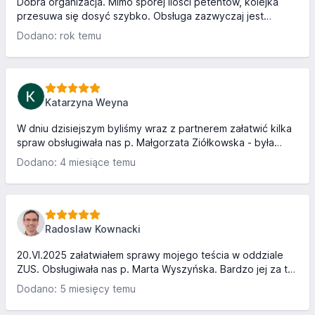
Dobra organizacja. Mimo sporej ilości petentów, kolejka
przesuwa się dosyć szybko. Obsługa zazwyczaj jest
życzliwa, sympatyczna. Z kompetencją pracowników
Dodano: rok temu
niestety bywa różnie. Ja uzyskałam wszystkie potrzebne
informacje, a profesjonalna urzędniczka z cierpliwością i
uśmiechem w miły i rzeczowy sposób odpowiadała na
wszelkie moje pytania i wyjaśniała wątpliwości. Mój mąż
niestety trafił gorzej. Pani, z którą rozmawiał szybko zbyła
Katarzyna Weyna
go byle jaką odpowiedzią, a on wiedział tyle samo ile przed
wizy...
W dniu dzisiejszym byliśmy wraz z partnerem załatwić kilka
spraw obsługiwała nas p. Małgorzata Ziółkowska - była
przesympatyczna i wszystko nam dokładnie wytłumaczyła.
Dodano: 4 miesiące temu
Bardzo nam pomogła za co dziekujemy :)
Radoslaw Kownacki
20.VI.2025 załatwiałem sprawy mojego teścia w oddziale
ZUS. Obsługiwała nas p. Marta Wyszyńska. Bardzo jej za to
dziękuję. Bardzo pomogła, przeprowadziła nas przez
Dodano: 5 miesięcy temu
dokumenty i formularze. Załatwiliśmy więcej niż się
spodziewaliśmy. Dużo empatii i zaangażowania. Dziękuję!