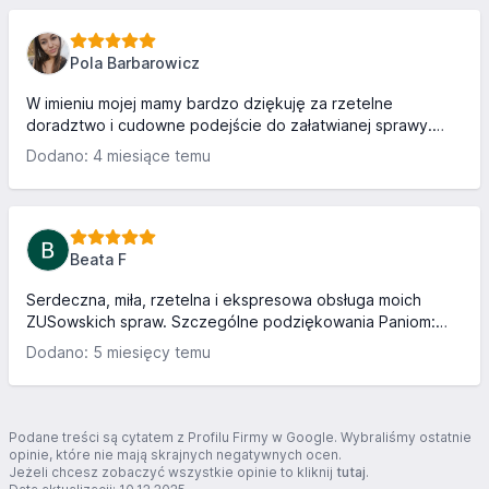
R.Kownacki
Pola Barbarowicz
W imieniu mojej mamy bardzo dziękuję za rzetelne
doradztwo i cudowne podejście do załatwianej sprawy.
PANI MAGDO bardzo dziękujemy .
Dodano: 4 miesiące temu
Beata F
Serdeczna, miła, rzetelna i ekspresowa obsługa moich
ZUSowskich spraw. Szczególne podziękowania Paniom:
Wyrzykowskiej, Bogdańskiej, Marciniak i Szymańskiej.
Dodano: 5 miesięcy temu
Podane treści są cytatem z Profilu Firmy w Google. Wybraliśmy ostatnie
opinie, które nie mają skrajnych negatywnych ocen.
Jeżeli chcesz zobaczyć wszystkie opinie to kliknij
tutaj
.