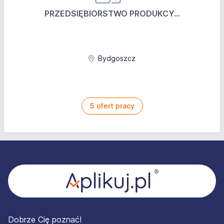
PRZEDSIĘBIORSTWO PRODUKCY...
Bydgoszcz
5
ofert pracy
Stopka
Dobrze Cię poznać!