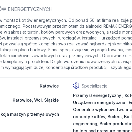
ŁÓW ENERGETYCZNYCH
montaż kotłów energetycznych. Od ponad 50 lat firma realizuje p
emicznego. Podstawowym przedmiotem działalności REMAK-ENERGOMO
 w zakresie: turbin, kotłów parowych oraz wodnych, a także mont
rów, instalacji przemysłowych, rurociągów, instalacji i urządzeń pom
EN pozwalają spółce kompleksowo realizować najbardziej skomplik
talacji na placu budowy. Firma specjalizuje się w projektowaniu, m
 i elektrociepłowni zawodowych oraz przemysłowych. Oferowane usł
e kompletnym projektem. Dzięki wdrożeniu nowoczesnych rozwiąza
 wymagającym dużej koncentracji środków produkcji i szybkiego 
Katowice
Specjalizacje
Przemysł energetyczny , Kot
Katowice, Woj. Śląskie
Urządzenia energetyczne , E
Generalne wykonawstwo inwes
ukcja maszyn przemysłowych
remonty kotłów, Boilers, Boil
engineering, Boiler producti
boilers and pressure compon