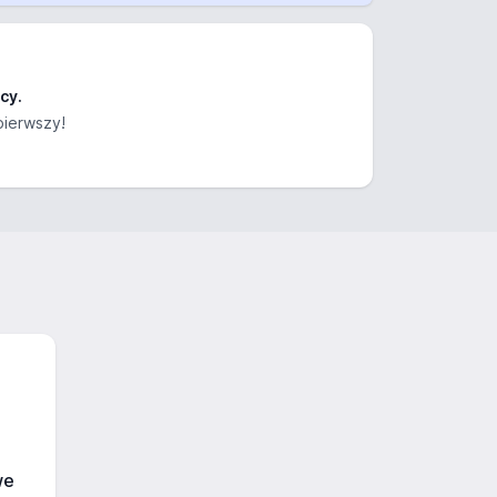
cy.
pierwszy!
we