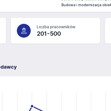
Budowa i modernizacja obi
Liczba pracowników
201-500
codawcy