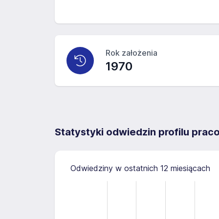
Rok założenia
1970
Statystyki odwiedzin profilu pra
Odwiedziny w ostatnich 12 miesiącach
-4
10
-2
-1
3
1
8
6