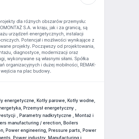
rojekty dla różnych obszarów przemysłu:
NTAŻ S.A. w kraju, jak i za granicą, są
ażu urządzeń energetycznych, instalacji
ocniczych. Potencjał i możliwości wynikające z
owane projekty. Począwszy od projektowania,
ontażu, diagnostyce, modernizacji oraz
ugi, wykonywane są własnymi siłami. Spółka
ń organizacyjnych i dużej mobilności, REMAK-
wejścia na plac budowy.
ły energetyczne, Kotły parowe, Kotły wodne,
nergetyka, Przemysł energetyczny ,
tycji , Parametry nadkrytyczne , Montaż i
ers manufacturing / erection, Boilers
on, Power engineering, Pressure parts, Power
ents, Power industry, Manufacturing i