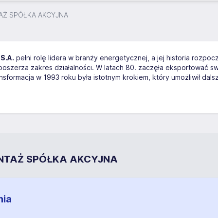
Ż SPÓŁKA AKCYJNA
S.A.
pełni rolę lidera w branży energetycznej, a jej historia rozpo
poszerza zakres działalności. W latach 80. zaczęła eksportować sw
formacja w 1993 roku była istotnym krokiem, który umożliwił dalsz
ONTAŻ SPÓŁKA AKCYJNA
nia