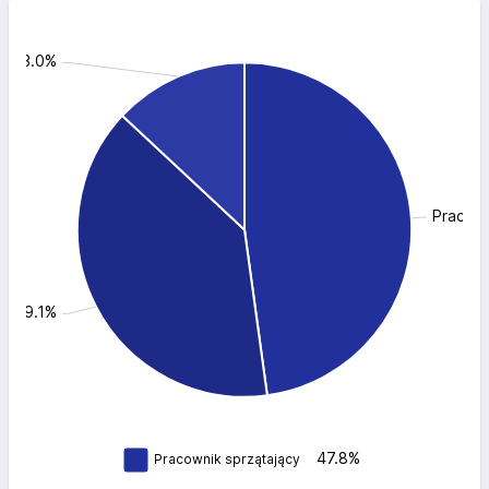
a: 13.0%
Pracown
r: 39.1%
47.8%
Pracownik sprzątający