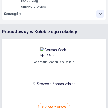
Kołobrzeg
umowa o pracę
Szczegóły
Zakres obowiązków
Pracodawcy w Kołobrzegu i okolicy
Sprzątanie klatek schodowych. Praca w godzinach 8-12
Wymagania
Wykształcenie: podstawowe
German Work sp. z o.o.
Oferujemy
Wynagrodzenie brutto: od 22,8 PLN
Szczecin / praca zdalna
Opis wynagrodzenia: zł/h
67
ofert pracy