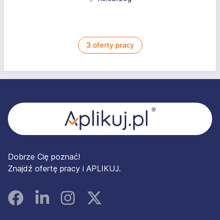
3
oferty pracy
Stopka
Dobrze Cię poznać!
Znajdź ofertę pracy i APLIKUJ.
Facebook
Linked In
Instagram
Instagram