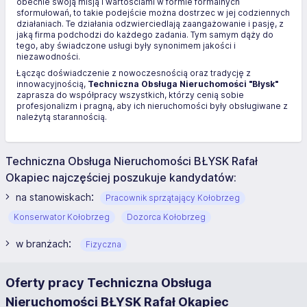
obecnie swoją misją i wartościami w formie formalnych
sformułowań, to takie podejście można dostrzec w jej codziennych
działaniach. Te działania odzwierciedlają zaangażowanie i pasję, z
jaką firma podchodzi do każdego zadania. Tym samym dąży do
tego, aby świadczone usługi były synonimem jakości i
niezawodności.
Łącząc doświadczenie z nowoczesnością oraz tradycję z
innowacyjnością,
Techniczna Obsługa Nieruchomości "Błysk"
zaprasza do współpracy wszystkich, którzy cenią sobie
profesjonalizm i pragną, aby ich nieruchomości były obsługiwane z
należytą starannością.
Techniczna Obsługa Nieruchomości BŁYSK Rafał
Okapiec najczęściej poszukuje kandydatów:
:
na stanowiskach
Pracownik sprzątający Kołobrzeg
Konserwator Kołobrzeg
Dozorca Kołobrzeg
:
w branżach
Fizyczna
Oferty pracy Techniczna Obsługa
Nieruchomości BŁYSK Rafał Okapiec