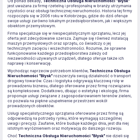
Od ponad dekady,
Techniczna Obsługa Nieruchomości "Błysk"
jest uważana za firmę rzetelną i profesjonalną w branży utrzymania
czystości oraz obsługi technicznej nieruchomości. Historia tej firmy
rozpoczęła się w 2006 roku w Kołobrzegu, gdzie do dziś oferuje
swoje usługi zarówno lokalnym przedsiębiorstwom, jak i większym
obiektom przemysłowym.
Firma specjalizuje się w niespecjalistycznym sprzątaniu, lecz jej
oferta jest zdecydowanie szersza. Zajmuje się również instalacją
maszyn przemysłowych oraz sprzętu, co świadczy o jej
technicznym zacięciu i wszechstronności. Rozumie, że sprawne
funkcjonowanie każdego przedsiębiorstwa zależy od
niezawodności używanych urządzeń, dlatego oferuje także ich
naprawę i konserwację.
Wychodząc naprzeciw potrzebom klientów,
Techniczna Obsługa
Nieruchomości "Błysk"
rozszerzyła swoją działalność o transport
drogowy towarów. Czas i logistyka odgrywają kluczową rolę w
prowadzeniu biznesu, dlatego oferowane przez firmę rozwiązania
są kompleksowe. Dodatkowo, dbając o estetykę i ekologię, firma
proponuje usługi związane z zagospodarowaniem terenów zieleni,
co pozwala na piękne uzupełnienie przestrzeni wokół
prowadzonych obiektów.
Usługi specjalistycznego sprzątania oferowane przez firmę są
odpowiedzią na potrzeby rynku, które wymagają szczególnej
uwagi i precyzji. Zaufanie, które buduje każdego dnia, jest dla niej
istotnym wyróżnieniem oraz motywacją do dalszego rozwoju.
Choć
Techniczna Obsługa Nieruchomości "Błysk"
nie dzieli się