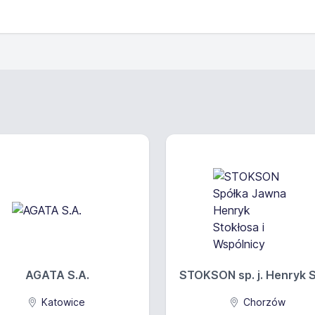
zków
ile widziane, doświadczenie zawodowe, mile widziany kurs 
cznym lub doświadczenie w opiece nad osobami starszymi;
kania; dodatkowo - sprzątanie, gotowanie, pomoc w załatwia
nia;
 lub niepełne podstawowe
AGATA S.A.
STOKSON sp. j. Henryk St
o: od 22,8 PLN
zł bruto/h
Katowice
Chorzów