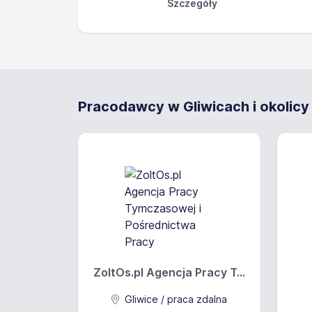
Szczegóły
Zakres obowią
Wykształcenie medyczne m
pokrewny z zawodem medy
Pracodawcy w Gliwicach i okolicy
starszą w miejscu zamiesz
wymiar etatu do uzgodnie
Wymagania
Wykształcenie: brak
Oferujemy
ZoltOs.pl Agencja Pracy T...
Wynagrodzenie brutt
Opis wynagrodzenia: 
Gliwice / praca zdalna