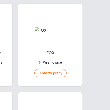
o.
FOX
na
Wilamowice
3
oferty pracy