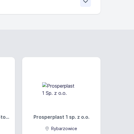
opieki nad osobami starszymi lub inny
 niekaralność; opieka nad osobą
niu spraw; miejsce pracy: Gliwice,
o...
Prosperplast 1 sp. z o.o.
Rybarzowice