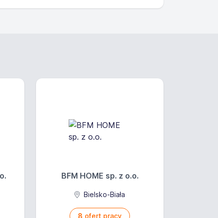
iesz brać aktywny udział w
o.
BFM HOME sp. z o.o.
Bielsko-Biała
8
ofert pracy