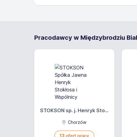
Zakres obowią
do Twoich obowiązkó
zadbasz o prawidło
Pracodawcy w Międzybrodziu Bials
zajmiesz się obsługą
zajmiesz się utrzym
organizowanych akc
Wymagania
książeczka do celów
gotowość do pracy 
umiejętność pracy w
STOKSON sp. j. Henryk Sto...
kultura osobista i ży
pozytywne nastawien
Chorzów
Oferujemy
13
ofert pracy