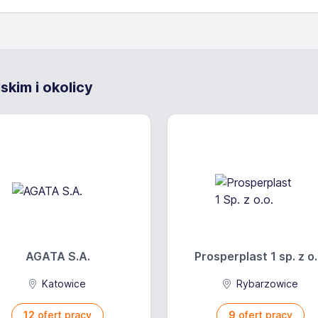
zków
w należeć będzie obsługa kasy fiskalnej
wą ekspozycję towarów
kim i okolicy
 Klienta zgodnie z najwyższymi standardami Lewiatana
ywaniem porządku we wskazanych działach sklepu oraz będz
jach promocyjnych.
 sanitarno-epidemiologicznych
w systemie zmianowym
 zespole i dostosowania się do obowiązujących zasad
czliwość
AGATA S.A.
Prosperplast 1 sp. z o.
ie do ludzi.
Katowice
Rybarzowice
12
ofert pracy
9
ofert pracy