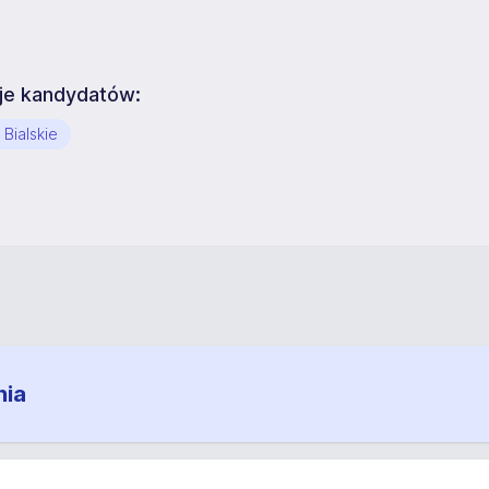
uje kandydatów:
Bialskie
nia