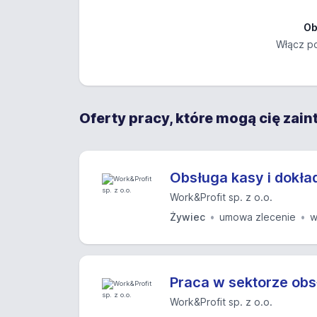
Ob
Włącz po
Oferty pracy, które mogą cię zai
Obsługa kasy i dokła
Work&Profit sp. z o.o.
Żywiec
umowa zlecenie
w
Praca w sektorze ob
Work&Profit sp. z o.o.