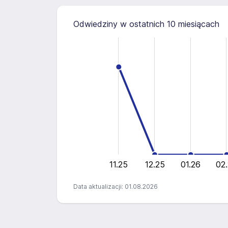
Odwiedziny w ostatnich 10 miesiącach
-10
25
-4
-5
-2
4
2
20
15
10
20
5
0
11.25
12.25
01.26
02
Data aktualizacji: 01.08.2026