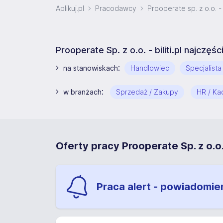
Aplikuj.pl
Pracodawcy
Prooperate sp. z o.o. - b
Prooperate Sp. z o.o. - biliti.pl najczę
:
na stanowiskach
Handlowiec
Specjalista 
:
w branżach
Sprzedaż / Zakupy
HR / Ka
Oferty pracy Prooperate Sp. z o.o. -
Praca alert - powiadomie