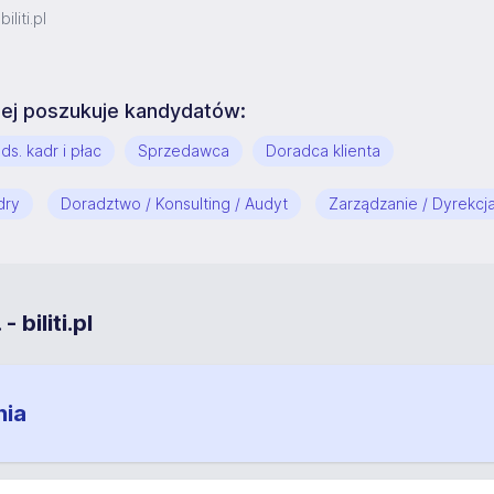
iliti.pl
ściej poszukuje kandydatów:
ds. kadr i płac
Sprzedawca
Doradca klienta
dry
Doradztwo / Konsulting / Audyt
Zarządzanie / Dyrekcj
 biliti.pl
nia