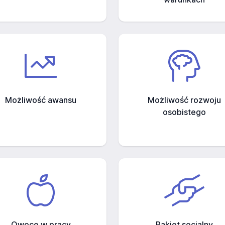
Możliwość awansu
Możliwość rozwoju
osobistego
Owoce w pracy
Pakiet socjalny