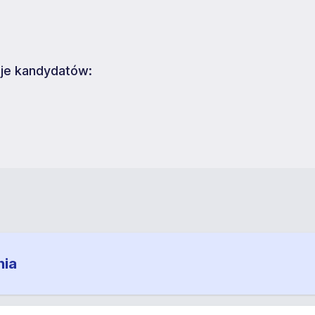
uje kandydatów:
nia