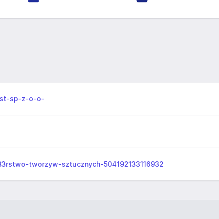
ast-sp-z-o-o-
B3rstwo-tworzyw-sztucznych-504192133116932