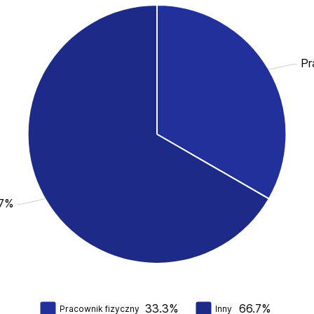
Pr
.7%
33.3%
66.7%
Pracownik fizyczny
Inny