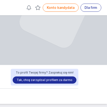
Konto kandydata
Dla firm
To profil Twojej firmy? Zaopiekuj się nim!
Tak, chcę zarządzać profilem za darmo