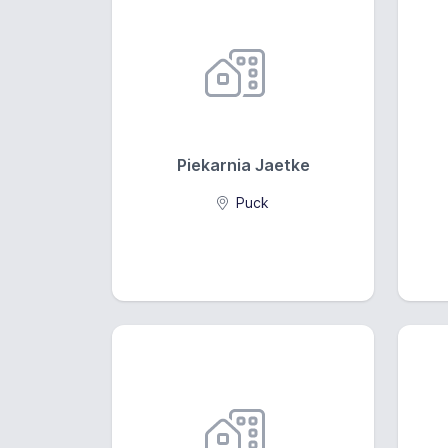
Piekarnia Jaetke
Puck