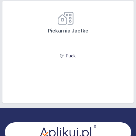
Piekarnia Jaetke
Puck
Stopka