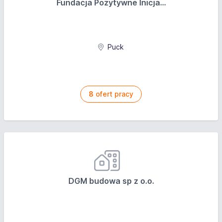
Fundacja Pozytywne Inicja...
tworzenie raportów z kampanii
wsparcie w tworzeniu komunikacji Fundacji
realizowanie usług PR;
tworzenie oraz wdrażanie strategii wizerunkowej
Puck
przygotowywanie sprawozdań na temat bieżącego
funkcjonowania Fundacji (gromadzenie i
przygotowanie informacji opartych na danych)
8
ofert pracy
przygotowanie prezentacji, briefów, raportów i
analiz w zakresie działań wizerunkowych
identyfikowanie trendów, monitoring mediów,
analiza zachowań konkurencji
czuwanie nad organizacją eventów, konferencji
zaangażowanie w projekty marketingowe
Wymagania
DGM budowa sp z o.o.
wykształcenie wyższe (pożądane dziennikarstwo,
komunikacja i PR, marketing)