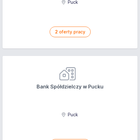
Puck
minimum pięć lat doświadczenia w prowadzeniu
działań z zakresu komunikacji
znajomość rynku mediów i budowania relacji z
dziennikarzami
2
oferty pracy
doskonałe zdolności komunikacyjne
kreatywność, myślenie nieszablonowe
lekkie pióro
język angielski minimum na poziomie
komunikatywnym (B2)
bardzo dobra organizacja czasu
umiejętności pracy pod presją czasu, terminowości
Bank Spółdzielczy w Pucku
wielozadaniowość i umiejętność pracy w zespole
dobra znajomość pakietu MS Office, G-Suite (gmail,
kalendarz, dysk google)
Oferujemy
Puck
umowa zlecenie /o dzieło/ faktura/