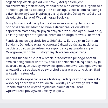
organizacją działającą od 2007 roku, której celem jest
rozszerzanie granic wiedzy w obszarze bioelektroniki. Organizacja
koncentruje się na edukacji oraz coachingu, z naciskiem na naukę i
szkolnictwo wyższe. Inspiracją dla jej działalności są wartości oraz
dziedzictwo ks. prof. Włodzimierza Sedlaka.
Misją fundacji jest nie tylko przekazywanie wiedzy, lecz także
podnoszenie świadomości bioelektronicznej człowieka w
aspektach materialnych, psychicznych oraz duchowych. Uważa się,
że integracja tych sfer jest kluczem do pełnego rozwoju i harmonii.
Fundacja ma swoją siedzibę w Gdańsku, w Europejskim Centrum
Solidarności, gdzie pragnie otworzyć drzwi do świata nauki oraz
osobistego rozwoju. Adres korespondencyjny znajduje się w
Odargowie, w pobliżu historycznych korzeni organizacji.
Chociaż fundacja nie jest w stanie przedstawić pełnego obrazu
swoich osiągnięć oraz oferty, działa codziennie z dużą pasją, by jej
działania miały znaczący wpływ na społeczeństwo. Zaangażowanie
w rozwój oraz edukację odzwierciedla wiarę w potencjał, jaki tkwi
w każdym człowieku.
Zaprasza do zapoznania się z historią fundacji oraz dołączenia do
wspólnej podróży w poszukiwaniu wiedzy i duchowego wzrostu.
Razem można odkrywać tajemnice bioelektroniki oraz
wprowadzać pozytywne zmiany w życiu.