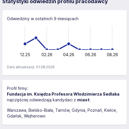
Statystyki odwiedzin profilu pracodawcy
Odwiedziny w ostatnich 9 miesiącach
-4
-2
-1
6
4
0
2
0
12.25
02.26
04.26
L
06.26
08.26
Data aktualizacji: 01.08.2026
Profil firmy:
Fundacja im. Księdza Profesora Włodzimierza Sedlaka
najczęściej odwiedzają kandydaci z
miast
:
Warszawa
Bielsko-Biała
Tarnów
Gdynia
Poznań
Kielce
Gdańsk
Wejherowo