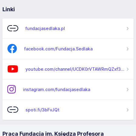
Linki
fundacjasedlaka.pl
facebook.com/Fundacja.Sedlaka
youtube.com/channel/UCDK0rVTAWRmQZxf3o2sYbJA
instagram.com/fundacjasedlaka
spoti.fi/3bFvJQt
Praca Fundacja im. Księdza Profesora