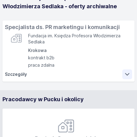
Włodzimierza Sedlaka - oferty archiwalne
Specjalista ds. PR marketingu i komunikacji
Fundacja im. Księdza Profesora Włodzimierza
Sedlaka
Krokowa
kontrakt b2b
praca zdalna
Szczegóły
Zakres obowiązków
Pracodawcy w Pucku i okolicy
budowanie relacji z mediami w kraju
tworzenie strategii komunikacji
redagowanie materiałów prasowych
przygotowywanie treści na social media
działania w community