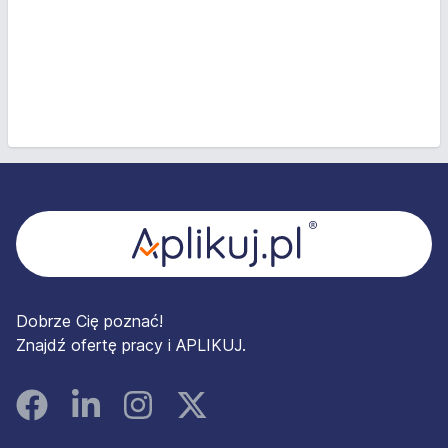
Stopka
Dobrze Cię poznać!
Znajdź ofertę pracy i APLIKUJ.
Facebook
Linked In
Instagram
Instagram